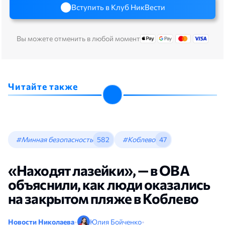
Вступить в Клуб НикВести
Вы можете отменить в любой момент
Читайте также
#Минная безопасность
582
#Коблево
47
«Находят лазейки», — в ОВА
объяснили, как люди оказались
на закрытом пляже в Коблево
Новости Николаева
•
Юлия Бойченко
•