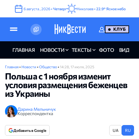
6
августа
,
2026
•
Четверг
Николаев •
22.9°
Ясное небо
КЛУБ
ГЛАВНАЯ
НОВОСТИ
ТЕКСТЫ
ФОТО
ВИДЕО
Главная
•
Новости
•
Общество
•
14:28, 17 июля, 2025
Польша с 1 ноября изменит
условия размещения беженцев
из Украины
Дарина Мельничук
Корреспондентка
UA
RU
Добавить в Google