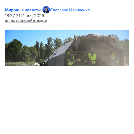
Мировые новости
•
Светлана Иванченко
•
18:37, 31 Июля, 2026
открыть в новой вкладке
Спецтехника на месте падения российской ракеты в Люблинском
воеводстве. Фото: PAP
Польские
следователи установили тип и
происхождение ракеты, которая 30 июля