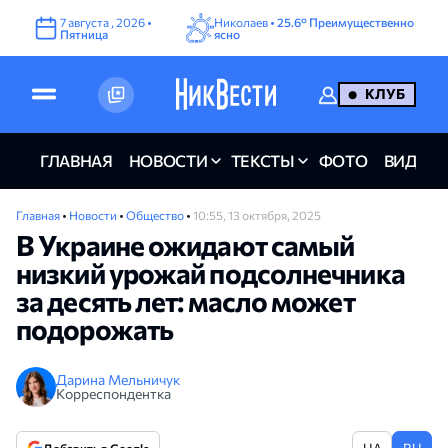
7
августа
,
2026
•
Николаев •
25.6°
Преимущественно
Пятница
ясно
КЛУБ
ГЛАВНАЯ
НОВОСТИ
ТЕКСТЫ
ФОТО
ВИДЕО
Главная
•
Новости
•
Общество
•
10:55, 13 октября, 2025
В Украине ожидают самый
низкий урожай подсолнечника
за десять лет: масло может
подорожать
Дарина Мельничук
Корреспондентка
UA
RU