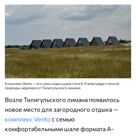
Комплекс Vento — это семь новых шале типа A-frame среди степной
природы недалеко от Тилигульского лимана
Возле Тилигульского лимана появилось
новое место для загородного отдыха —
комплекс Vento
с семью
комфортабельными шале формата A-