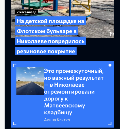
2 часа назад
На детской площадке на
Флотском бульваре в
Николаеве повредилось
резиновое покрытие
Это промежуточный,
но важный результат
— в Николаеве
отремонтировали
дорогу к
Матвеевскому
кладбищу
Алина Квитко