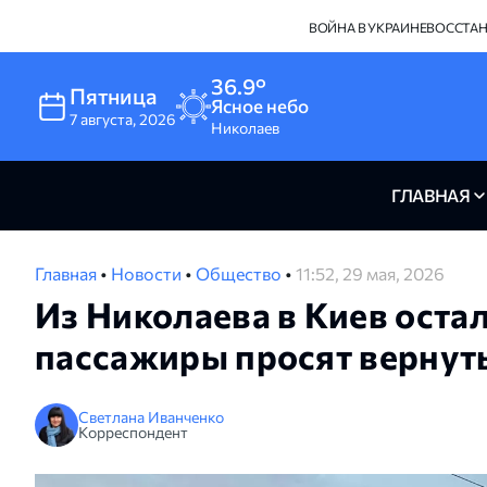
ВОЙНА В УКРАИНЕ
ВОССТА
36.9°
Пятница
Ясное небо
7
августа
,
2026
Николаев
ГЛАВНАЯ
Главная
•
Новости
•
Общество
•
11:52, 29 мая, 2026
Из Николаева в Киев остал
пассажиры просят вернуть
Светлана Иванченко
Корреспондент