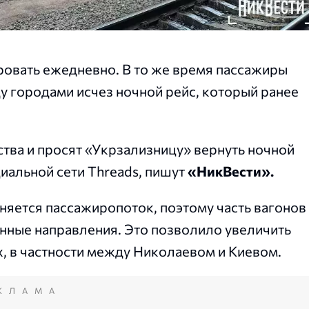
ровать ежедневно. В то же время пассажиры
у городами исчез ночной рейс, который ранее
ства и просят «Укрзализницу» вернуть ночной
циальной сети Threads, пишут
«НикВести».
еняется пассажиропоток, поэтому часть вагонов
нные направления. Это позволило увеличить
, в частности между Николаевом и Киевом.
КЛАМА