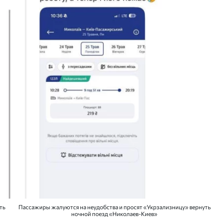
ть
Пассажиры жалуются на неудобства и просят «Укрзализницу» вернуть
ночной поезд «Николаев-Киев»