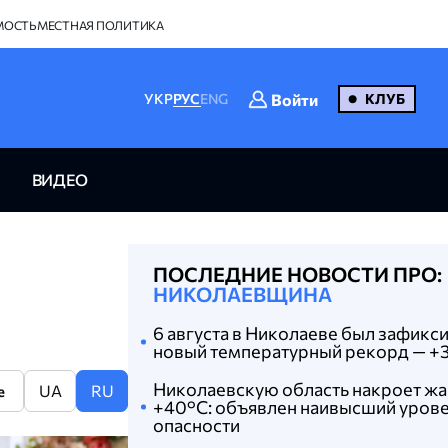
МОСТЬ
МЕСТНАЯ ПОЛИТИКА
Войти
УКР
РУС
ENG
КЛУБ
ВИДЕО
ПОСЛЕДНИЕ НОВОСТИ ПРО:
НИКОЛАЕВЩИНА
6 августа в Николаеве был зафикс
новый температурный рекорд — +3
Николаевскую область накроет жа
UA
RU
e
+40°C: объявлен наивысший уров
опасности