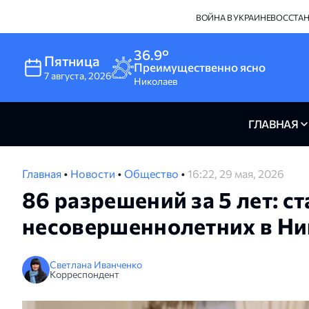
ВОЙНА В УКРАИНЕ
ВОССТА
36.9°
Пятница
Преимущественно ясно
7
августа
,
2026
Николаев
ГЛАВНАЯ
Главная
•
Новости
•
Общество
•
16:22, 29 мая, 2026
86 разрешений за 5 лет: с
несовершеннолетних в Ни
Светлана Иванченко
Корреспондент