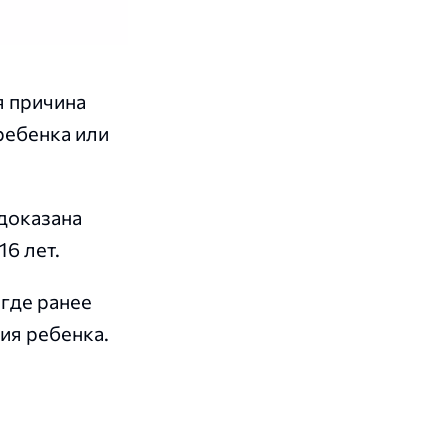
я причина
ребенка или
 доказана
6 лет.
где ранее
ия ребенка.