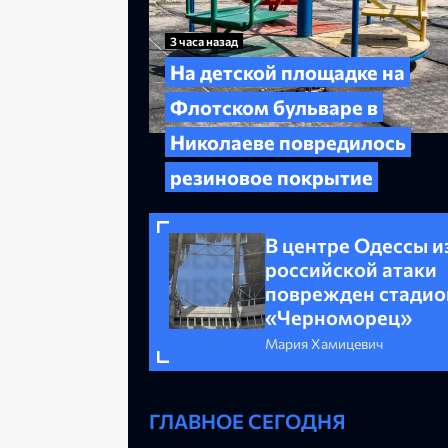
3 часа назад
На детской площадке на
Флотском бульваре в
Николаеве повредилось
резиновое покрытие
В центре Одессы и
российской атаки
поврежден стадио
«Черноморец»
Мария Хамицевич
ГЛАВНОЕ СЕГОДНЯ