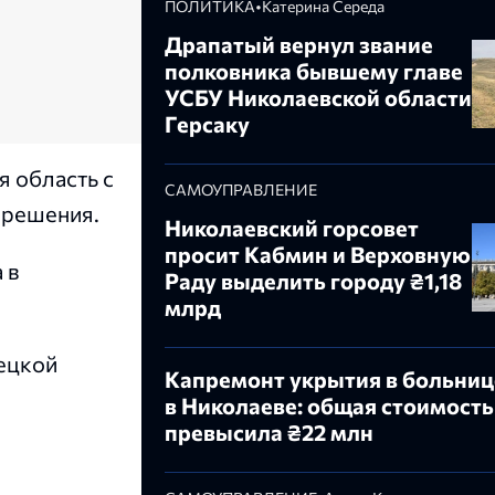
ПОЛИТИКА
•
Катерина Середа
Драпатый вернул звание
полковника бывшему главе
УСБУ Николаевской области
Герсаку
я область с
САМОУПРАВЛЕНИЕ
 решения.
Николаевский горсовет
просит Кабмин и Верховную
 в
Раду выделить городу ₴1,18
млрд
нецкой
Капремонт укрытия в больниц
в Николаеве: общая стоимость
превысила ₴22 млн