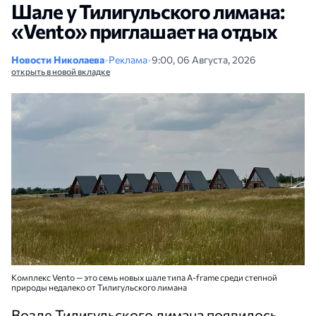
Шале у Тилигульского лимана:
«Vento» приглашает на отдых
Новости Николаева
•
Реклама
•
9:00, 06 Августа, 2026
открыть в новой вкладке
Комплекс Vento — это семь новых шале типа A-frame среди степной
природы недалеко от Тилигульского лимана
Возле Тилигульского лимана появилось