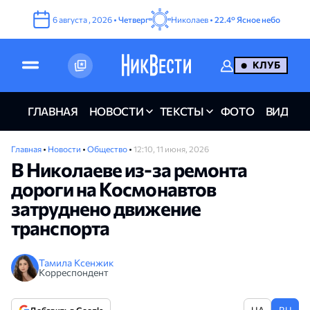
6
августа
,
2026
•
Четверг
Николаев •
22.4°
Ясное небо
КЛУБ
ГЛАВНАЯ
НОВОСТИ
ТЕКСТЫ
ФОТО
ВИДЕО
Главная
•
Новости
•
Общество
•
12:10, 11 июня, 2026
В Николаеве из-за ремонта
дороги на Космонавтов
затруднено движение
транспорта
Тамила Ксенжик
Корреспондент
UA
RU