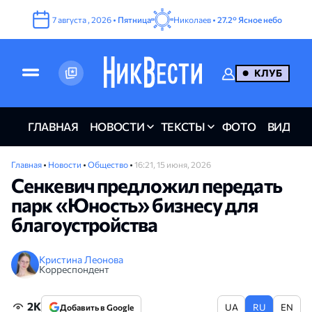
7
августа
,
2026
•
Пятница
Николаев •
27.2°
Ясное небо
КЛУБ
ГЛАВНАЯ
НОВОСТИ
ТЕКСТЫ
ФОТО
ВИДЕО
Главная
•
Новости
•
Общество
•
16:21, 15 июня, 2026
Сенкевич предложил передать
парк «Юность» бизнесу для
благоустройства
Кристина Леонова
Корреспондент
2K
UA
RU
EN
Добавить в Google