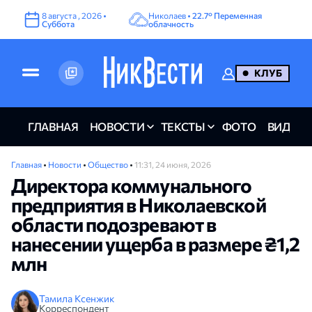
8
августа
,
2026
•
Николаев •
22.7°
Переменная
Суббота
облачность
КЛУБ
ГЛАВНАЯ
НОВОСТИ
ТЕКСТЫ
ФОТО
ВИДЕО
Главная
•
Новости
•
Общество
•
11:31, 24 июня, 2026
Директора коммунального
предприятия в Николаевской
области подозревают в
нанесении ущерба в размере ₴1,2
млн
Тамила Ксенжик
Корреспондент