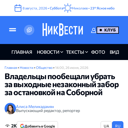
8
августа
,
2026
•
Суббота
Николаев •
23°
Ясное небо
КЛУБ
ГЛАВНАЯ
НОВОСТИ
ТЕКСТЫ
ФОТО
ВИДЕО
Главная
•
Новости
•
Общество
•
14:00, 26 июня, 2026
Владельцы пообещали убрать
за выходные незаконный забор
за остановкой на Соборной
Алиса Меликадамян
Выпускающий редактор, репортер
2K
UA
RU
Добавить в Google