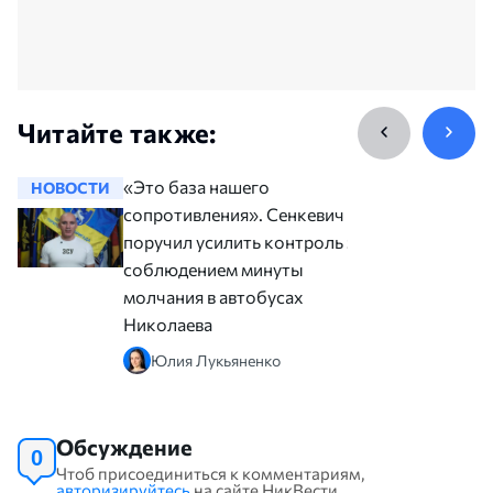
Читайте также:
«Это база нашего
НОВОСТИ
НОВОСТ
сопротивления». Сенкевич
поручил усилить контроль за
соблюдением минуты
молчания в автобусах
Николаева
Юлия Лукьяненко
Обсуждение
0
Чтоб присоединиться к комментариям,
авторизируйтесь
на сайте НикВести