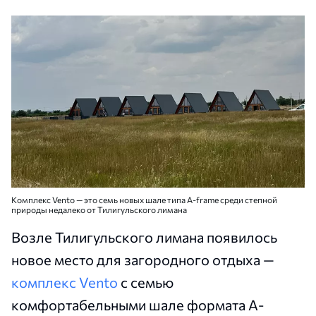
Комплекс Vento — это семь новых шале типа A-frame среди степной
природы недалеко от Тилигульского лимана
Возле Тилигульского лимана появилось
новое место для загородного отдыха —
комплекс Vento
с семью
комфортабельными шале формата A-