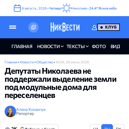
6
августа
,
2026
•
Четверг
Николаев •
24.4°
Ясное небо
КЛУБ
ГЛАВНАЯ
НОВОСТИ
ТЕКСТЫ
ФОТО
ВИДЕО
Главная
•
Новости
•
Общество
•
16:06, 30 июня, 2026
Депутаты Николаева не
поддержали выделение земли
под модульные дома для
переселенцев
Алена Коханчук
Репортер
2K
UA
RU
EN