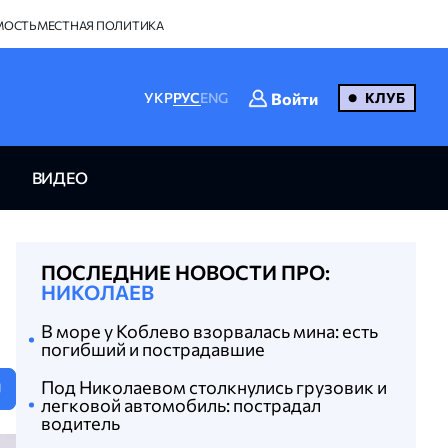
МОСТЬ
МЕСТНАЯ ПОЛИТИКА
Войти
УКР
РУС
ENG
КЛУБ
ВИДЕО
ПОСЛЕДНИЕ НОВОСТИ ПРО:
НИКОЛАЕВ
В море у Коблево взорвалась мина: есть
погибший и пострадавшие
Под Николаевом столкнулись грузовик и
U
легковой автомобиль: пострадал
водитель