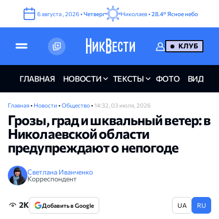
6
августа
,
2026
•
Четверг
Николаев •
28.4°
Ясное небо
КЛУБ
ГЛАВНАЯ
НОВОСТИ
ТЕКСТЫ
ФОТО
ВИДЕО
Главная
•
Новости
•
Общество
•
14:32, 03 июля, 2026
Грозы, град и шквальный ветер: в
Николаевской области
предупреждают о непогоде
Светлана Иванченко
Корреспондент
2K
UA
RU
Добавить в Google