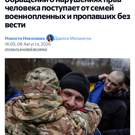
человека поступает от семей
военнопленных и пропавших без
вести
Новости Николаева
•
Дарина Мельничук
•
16:05, 08 Августа, 2026
открыть в новой вкладке