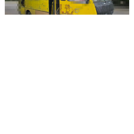
Россияне атаковали маршрутку в Херсоне. Архивное фото: Александр
Прокудин
В Херсоне готовят изменения в движении
общественного транспорта из-за
постоянных атак российских
дронов
. Часть
рейсов могут пустить по другим маршрутам,
чтобы обойти районы с повышенной
опасностью.
Об этом
сообщил
начальник Херсонской
городской военной администрации Ярослав