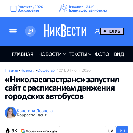
9
августа
,
2026
•
Николаев •
24.1°
Воскресенье
Преимущественно ясно
КЛУБ
ГЛАВНАЯ
НОВОСТИ
ТЕКСТЫ
ФОТО
ВИДЕО
Главная
•
Новости
•
Общество
•
10:11, 04 июля, 2026
«Николаевпастранс» запустил
сайт с расписанием движения
городских автобусов
Кристина Леонова
Корреспондент
3K
UA
RU
Добавить в Google