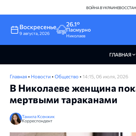
ВОЙНА В УКРАИНЕ
ВОССТА
26.1°
Воскресенье
Пасмурно
9
августа
,
2026
Николаев
ГЛАВНАЯ
Главная
•
Новости
•
Общество
•
14:15, 06 июля, 2026
В Николаеве женщина пок
мертвыми тараканами
Тамила Ксенжик
Корреспондент