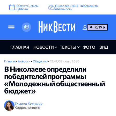
8
августа
,
2026
•
Николаев •
36.3°
Переменная
Суббота
облачность
КЛУБ
ГЛАВНАЯ
НОВОСТИ
ТЕКСТЫ
ФОТО
ВИДЕО
Главная
•
Новости
•
Общество
•
15:47, 08 июля, 2026
В Николаеве определили
победителей программы
«Молодежный общественный
бюджет»
Тамила Ксенжик
Корреспондент