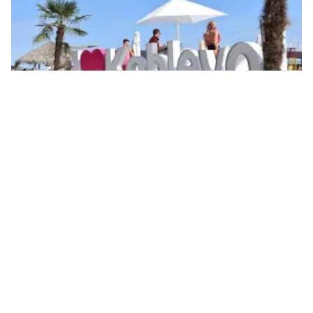
В море у Коблево взорвалась мина. Иллюстративное фото: НикВести
В Коблево в акватории Черного моря
взорвалась мина. В результате погиб
мужчина, еще две женщины получили
ранения.
Как
сообщил исполняющий
обязанности
начальника Николаевской ОВА Георгий