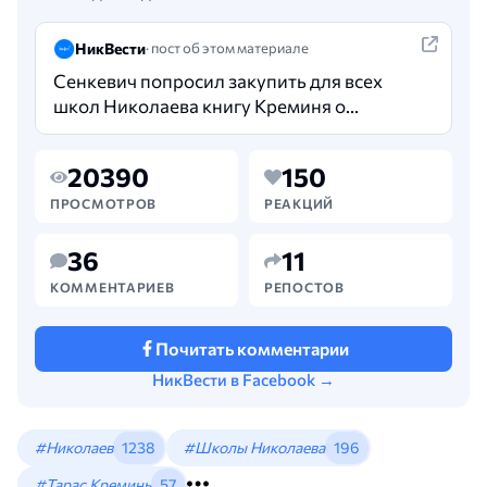
НикВести
· пост об этом материале
Сенкевич попросил закупить для всех
школ Николаева книгу Креминя о
лауреатах премии имени Шевченко. В
Николаеве городские и школьные
20390
150
библиотеки планируют пополнить
свои…
ПРОСМОТРОВ
РЕАКЦИЙ
36
11
КОММЕНТАРИЕВ
РЕПОСТОВ
Почитать комментарии
НикВести в Facebook →
#Николаев
1238
#Школы Николаева
196
#Тарас Креминь
57