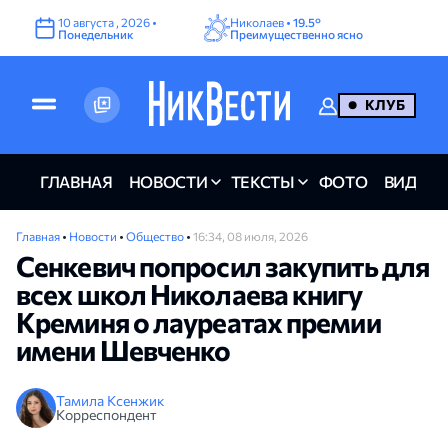
10
августа
,
2026
•
Николаев •
19.5°
Понедельник
Преимущественно ясно
КЛУБ
ГЛАВНАЯ
НОВОСТИ
ТЕКСТЫ
ФОТО
ВИДЕО
Главная
•
Новости
•
Общество
•
16:34, 08 июля, 2026
Сенкевич попросил закупить для
всех школ Николаева книгу
Креминя о лауреатах премии
имени Шевченко
Тамила Ксенжик
Корреспондент