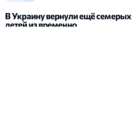
В Украину вернули ещё семерых
детей из временно
оккупированной части
Херсонской области
Новости Херсона
•
Кристина Леонова
•
13:21, 05 Августа, 2026
открыть в новой вкладке