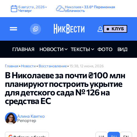
6
августа
,
2026
•
Николаев •
33.6°
Переменная
Четверг
облачность
КЛУБ
ГЛАВНАЯ
НОВОСТИ
ТЕКСТЫ
ФОТО
ВИДЕО
Главная
•
Новости
•
Восстановление
•
15:38, 12 июня, 2026
В Николаеве за почти ₴100 млн
планируют построить укрытие
для детского сада № 126 на
средства ЕС
Алина Квитко
Репортер
UA
RU
EN