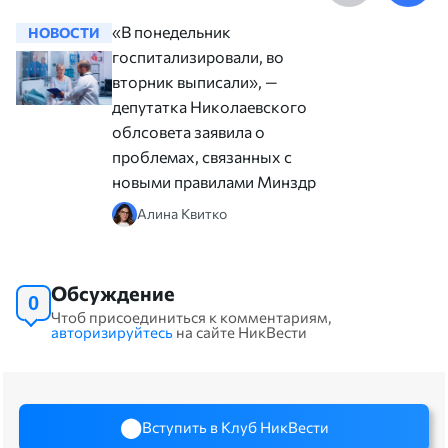
«В понедельник
НОВОСТИ
НОВОСТ
госпитализировали, во
вторник выписали», —
депутатка Николаевского
облсовета заявила о
проблемах, связанных с
новыми правилами Минздрава
Алина Квитко
Обсуждение
0
Чтоб присоединиться к комментариям,
авторизируйтесь
на сайте НикВести
Вступить в Клуб НикВести