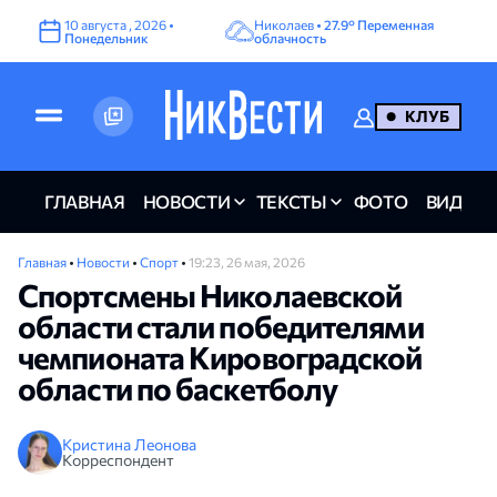
10
августа
,
2026
•
Николаев •
27.9°
Переменная
Понедельник
облачность
КЛУБ
ГЛАВНАЯ
НОВОСТИ
ТЕКСТЫ
ФОТО
ВИДЕО
Главная
•
Новости
•
Спорт
•
19:23, 26 мая, 2026
Спортсмены Николаевской
области стали победителями
чемпионата Кировоградской
области по баскетболу
Кристина Леонова
Корреспондент