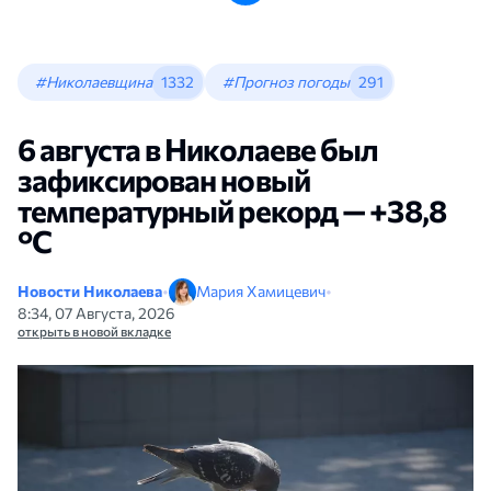
#Николаевщина
1332
#Прогноз погоды
291
6 августа в Николаеве был
зафиксирован новый
температурный рекорд — +38,8
°С
Новости Николаева
•
Мария Хамицевич
•
8:34, 07 Августа, 2026
открыть в новой вкладке