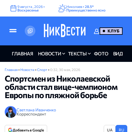
9
августа
,
2026
•
Николаев •
28.5°
Воскресенье
Преимущественно ясно
КЛУБ
ГЛАВНАЯ
НОВОСТИ
ТЕКСТЫ
ФОТО
ВИДЕО
Главная
•
Новости
•
Спорт
•
0:32, 30 мая, 2026
Спортсмен из Николаевской
области стал вице-чемпионом
Европы по пляжной борьбе
Светлана Иванченко
Корреспондент
UA
RU
Добавить в Google