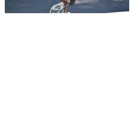
Жара в Николаеве. Иллюстративное фото НикВести
В Николаеве 6 августа температура воздуха
поднялась до +38,8 °С. Это соответствует
критерию сильной жары и превысило
предыдущий температурный рекорд для
этого дня.
Об этом
сообщили
в Николаевском
областном центре по гидрометеорологии.