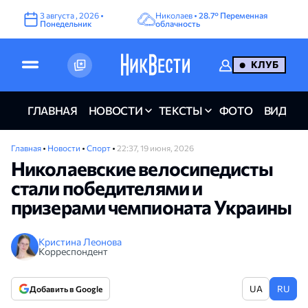
3
августа
,
2026
•
Николаев •
28.7°
Переменная
Понедельник
облачность
КЛУБ
ГЛАВНАЯ
НОВОСТИ
ТЕКСТЫ
ФОТО
ВИДЕО
Главная
•
Новости
•
Спорт
•
22:37, 19 июня, 2026
Николаевские велосипедисты
стали победителями и
призерами чемпионата Украины
Кристина Леонова
Корреспондент
UA
RU
Добавить в Google