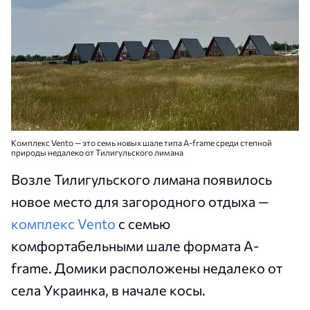
Комплекс Vento — это семь новых шале типа A-frame среди степной
природы недалеко от Тилигульского лимана
Возле Тилигульского лимана появилось
новое место для загородного отдыха —
комплекс Vento
с семью
комфортабельными шале формата A-
frame. Домики расположены недалеко от
села Украинка, в начале косы.