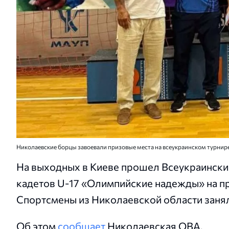
Николаевские борцы завоевали призовые места на всеукраинском турнир
На выходных в Киеве прошел Всеукраински
кадетов U-17 «Олимпийские надежды» на п
Спортсмены из Николаевской области занял
Об этом
сообщает
Николаевская ОВА.