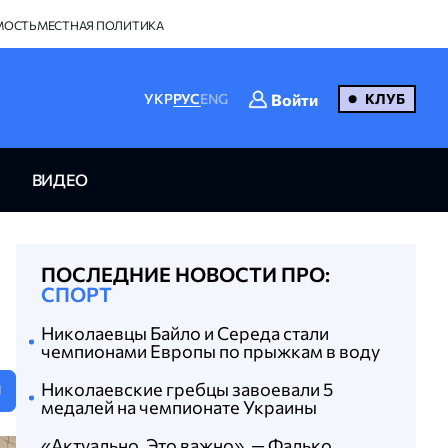
МОСТЬ
МЕСТНАЯ ПОЛИТИКА
Войти
УКР
РУС
ENG
КЛУБ
ВИДЕО
ПОСЛЕДНИЕ НОВОСТИ ПРО:
СПОРТ
Николаевцы Байло и Середа стали
чемпионами Европы по прыжкам в воду
Николаевские гребцы завоевали 5
U
медалей на чемпионате Украины
«Актуально. Это важно», — Фалько