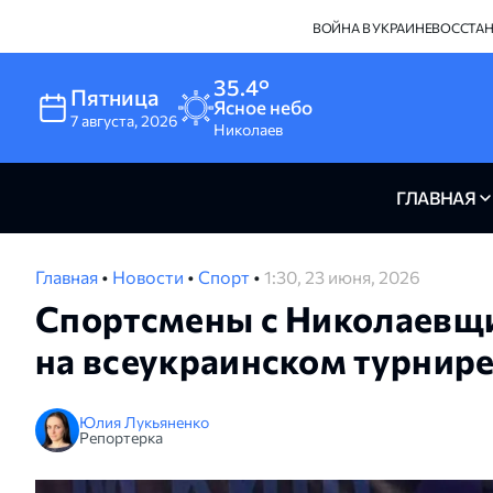
ВОЙНА В УКРАИНЕ
ВОССТА
35.4°
Пятница
Ясное небо
7
августа
,
2026
Николаев
ГЛАВНАЯ
Главная
•
Новости
•
Спорт
•
1:30, 23 июня, 2026
Спортсмены с Николаевщи
на всеукраинском турнире
Юлия Лукьяненко
Репортерка