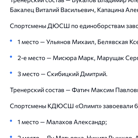
Бакалец Виталий Васильевич, Капацина Але
Спортсмены ДЮСШ по единоборствам завое
1 место — Ульянов Михаил, Белявская Кс
2-е место — Мисюра Марк, Марущак Серг
3 место — Скибицкий Дмитрий.
Тренерский состав — Фатич Максим Павлови
Спортсмены КДЮСШ «Олимп» завоевали 6
1 место — Малахов Александр;
2 место — Ян Матьовка, Никита Рыжков, 