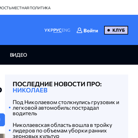
МОСТЬ
МЕСТНАЯ ПОЛИТИКА
Войти
УКР
РУС
ENG
КЛУБ
ВИДЕО
ПОСЛЕДНИЕ НОВОСТИ ПРО:
о
НИКОЛАЕВ
Под Николаевом столкнулись грузовик и
легковой автомобиль: пострадал
водитель
U
Николаевская область вошла в тройку
лидеров по объемам уборки ранних
зерновых культур