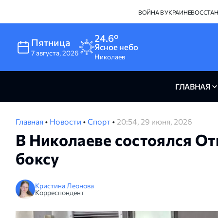
ВОЙНА В УКРАИНЕ
ВОССТА
24.6°
Пятница
Ясное небо
7
августа
,
2026
Николаев
ГЛАВНАЯ
Главная
•
Новости
•
Спорт
•
20:54, 29 июня, 2026
В Николаеве состоялся О
боксу
Кристина Леонова
Корреспондент