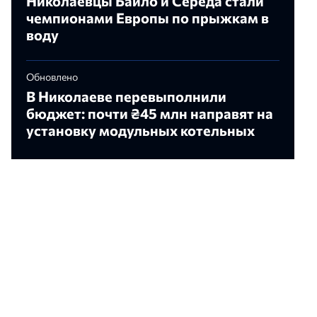
Николаевцы Байло и Середа стали
чемпионами Европы по прыжкам в
воду
Обновлено
В Николаеве перевыполнили
бюджет: почти ₴45 млн направят на
установку модульных котельных