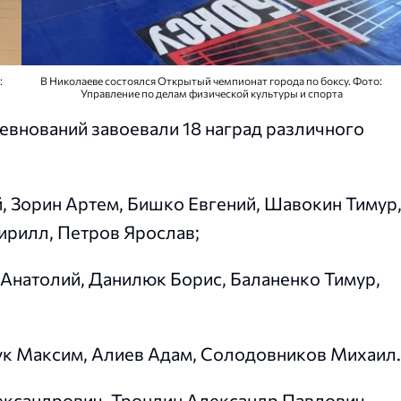
:
В Николаеве состоялся Открытый чемпионат города по боксу. Фото:
Управление по делам физической культуры и спорта
нований завоевали 18 наград различного
й, Зорин Артем, Бишко Евгений, Шавокин Тимур
ирилл, Петров Ярослав;
 Анатолий, Данилюк Борис, Баланенко Тимур,
ук Максим, Алиев Адам, Солодовников Михаил.
ександрович, Трондин Александр Павлович,