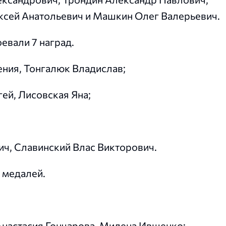
ксей Анатольевич и Машкин Олег Валерьевич.
вали 7 наград.
ения, Тонгалюк Владислав;
ей, Лисовская Яна;
ч, Славинский Влас Викторович.
 медалей.
Анастасия Гончарова, Милена Ивщенко;