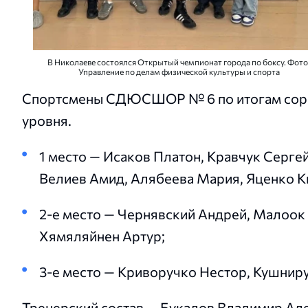
В Николаеве состоялся Открытый чемпионат города по боксу. Фото
Управление по делам физической культуры и спорта
Спортсмены СДЮСШОР № 6 по итогам сорев
уровня.
1 место — Исаков Платон, Кравчук Серге
Велиев Амид, Алябеева Мария, Яценко К
2-е место — Чернявский Андрей, Малоок
Хямяляйнен Артур;
3-е место — Криворучко Нестор, Кушнир
Тренерский состав — Букалов Владимир Ал