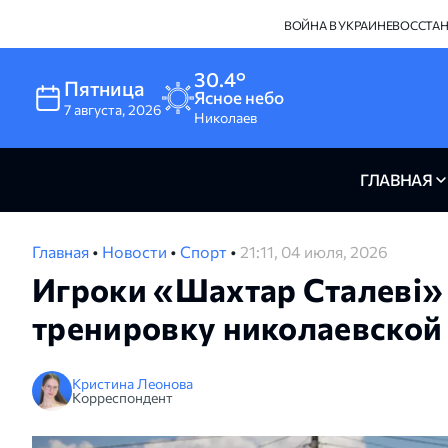
ВОЙНА В УКРАИНЕ
ВОССТА
30.4°
Пятница
Ясное небо
7
августа
,
2026
Николаев
ГЛАВНАЯ
Главная
•
Новости
•
Спорт
•
21:11, 04 июля, 2026
Игроки «Шахтар Сталеві»
тренировку николаевской
Кристина Леонова
Корреспондент