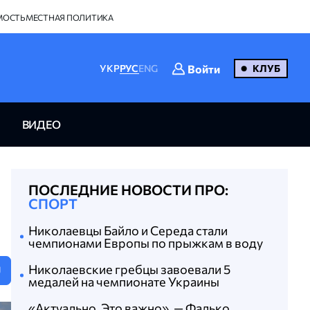
МОСТЬ
МЕСТНАЯ ПОЛИТИКА
Войти
УКР
РУС
ENG
КЛУБ
ВИДЕО
ПОСЛЕДНИЕ НОВОСТИ ПРО:
СПОРТ
Николаевцы Байло и Середа стали
чемпионами Европы по прыжкам в воду
Николаевские гребцы завоевали 5
U
медалей на чемпионате Украины
«Актуально. Это важно», — Фалько