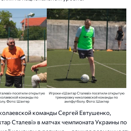
талеві» посетили открытую
Игроки «Шахтар Сталеві» посетили открытую
колаевской команды по
тренировку николаевской команды по
лу. Фото: Шахтер
ампфутболу. Фото: Шахтер
иколаевской команды Сергей Евтушенко,
тар Сталеві» в матчах чемпионата Украины по