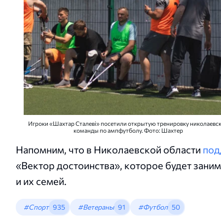
Игроки «Шахтар Сталеві» посетили открытую тренировку николаевс
команды по ампфутболу. Фото: Шахтер
Напомним, что в Николаевской области
под
«Вектор достоинства», которое будет зан
и их семей.
#Спорт
935
#Ветераны
91
#Футбол
50