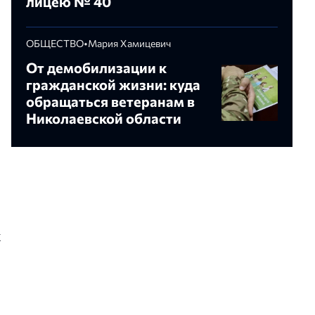
лицею № 40
ОБЩЕСТВО
•
Мария Хамицевич
От демобилизации к
гражданской жизни: куда
обращаться ветеранам в
Николаевской области
х