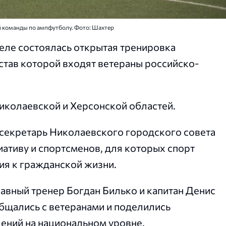
 команды по ампфутболу. Фото: Шахтер
ле состоялась открытая тренировка
став которой входят ветераны российско-
колаевской и Херсонской областей.
секретарь Николаевского городского совета
ативу и спортсменов, для которых спорт
я к гражданской жизни.
авный тренер Богдан Билько и капитан Денис
бщались с ветеранами и поделились
ений на национальном уровне.