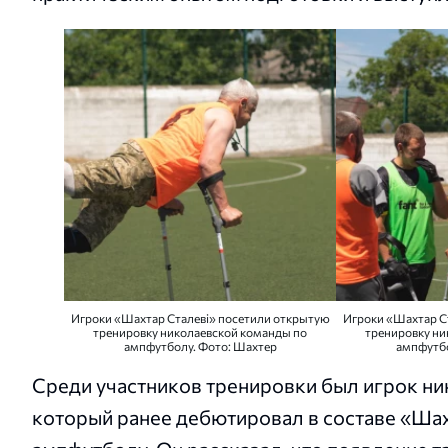
Игроки «Шахтар Сталеві» посетили открытую
Игроки «Шахтар С
тренировку николаевской команды по
тренировку ни
ампфутболу. Фото: Шахтер
ампфутбо
Среди участников тренировки был игрок н
который ранее дебютировал в составе «Шах