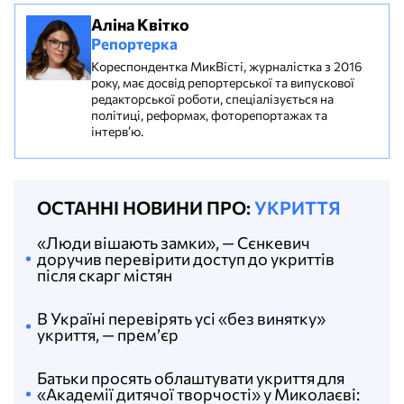
Аліна Квітко
Репортерка
Кореспондентка МикВісті, журналістка з 2016
року, має досвід репортерської та випускової
редакторської роботи, спеціалізується на
політиці, реформах, фоторепортажах та
інтерв’ю.
ОСТАННІ НОВИНИ ПРО:
УКРИТТЯ
«Люди вішають замки», — Сєнкевич
доручив перевірити доступ до укриттів
після скарг містян
В Україні перевірять усі «без винятку»
укриття, — премʼєр
Батьки просять облаштувати укриття для
«Академії дитячої творчості» у Миколаєві: