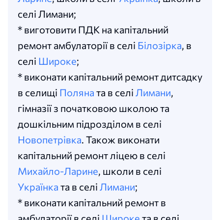
селі Лимани;
* виготовити ПДК на капітальний
ремонт амбулаторії в селі
Білозірка
, в
селі
Широке
;
* виконати капітальний ремонт дитсадку
в селищі
Поляна
та в селі
Лимани
,
гімназії з початковою школою та
дошкільним підрозділом в селі
Новопетрівка
. Також виконати
капітальний ремонт ліцею в селі
Михайло-Ларине
, школи в селі
Українка
та в селі
Лимани
;
* виконати капітальний ремонт в
амбулаторії в селі
Широке
та в селі