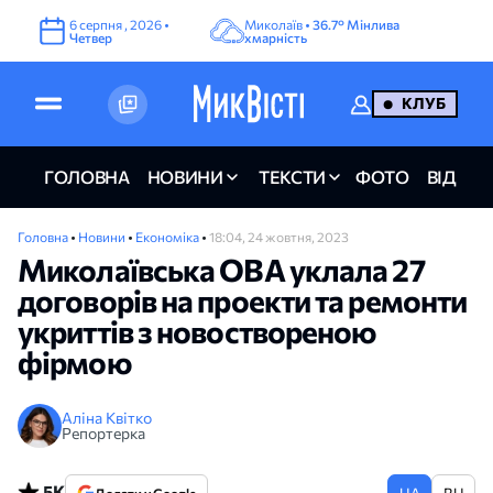
6
серпня
,
2026
•
Миколаїв •
36.7°
Мінлива
Четвер
хмарність
КЛУБ
ГОЛОВНА
НОВИНИ
ТЕКСТИ
ФОТО
ВІДЕО
Головна
•
Новини
•
Економіка
•
18:04, 24 жовтня, 2023
Миколаївська ОВА уклала 27
договорів на проекти та ремонти
укриттів з новоствореною
фірмою
Аліна Квітко
Репортерка
5K
UA
RU