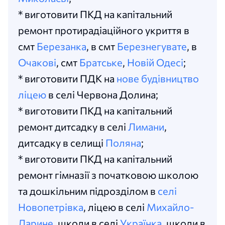
* виготовити ПКД на капітальний
ремонт протирадіаційного укриття в
смт
Березанка
, в смт
Березнегувате
, в
Очакові
, смт
Братське
,
Новій Одесі
;
* виготовити ПДК на
нове будівництво
ліцею
в селі Червона Долина;
* виготовити ПКД на капітальний
ремонт дитсадку в селі
Лимани
,
дитсадку в селищі
Поляна
;
* виготовити ПКД на капітальний
ремонт гімназії з початковою школою
та дошкільним підрозділом в
селі
Новопетрівка
, ліцею в селі
Михайло-
Ларине
, школи в селі
Українка
, школи в