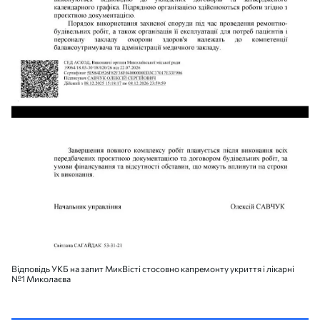
Відповідь УКБ на запит МикВісті стосовно капремонту укриття і лікарні
№1 Миколаєва