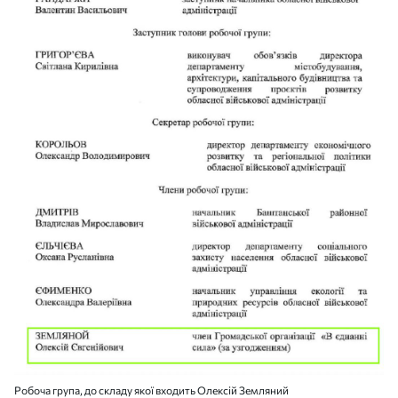
Робоча група, до складу якої входить Олексій Земляний