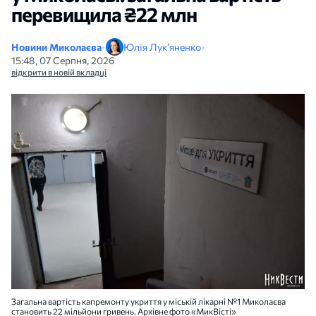
перевищила ₴22 млн
Новини Миколаєва
•
Юлія Лук’яненко
•
15:48, 07 Серпня, 2026
відкрити в новій вкладці
Загальна вартість капремонту укриття у міській лікарні №1 Миколаєва
становить 22 мільйони гривень. Архівне фото «МикВісті»