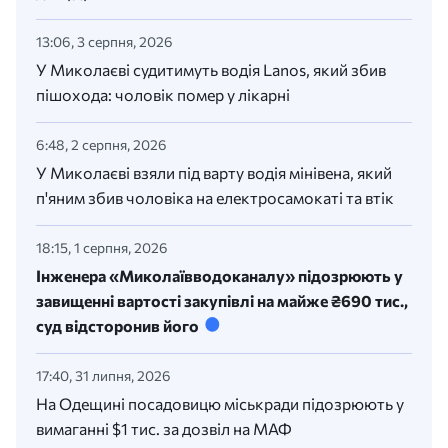
13:06, 3 серпня, 2026
У Миколаєві судитимуть водія Lanos, який збив
пішохода: чоловік помер у лікарні
6:48, 2 серпня, 2026
У Миколаєві взяли під варту водія мінівена, який
п'яним збив чоловіка на електросамокаті та втік
18:15, 1 серпня, 2026
Інженера «Миколаївводоканалу» підозрюють у
завищенні вартості закупівлі на майже ₴690 тис.,
суд відсторонив його
17:40, 31 липня, 2026
На Одещині посадовицю міськради підозрюють у
вимаганні $1 тис. за дозвіл на МАФ