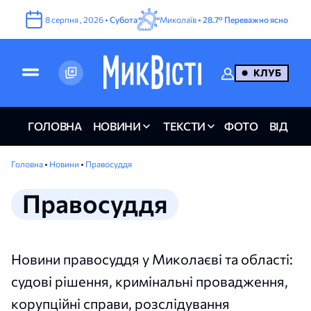
8
серпня
,
2026
•
Субота
Миколаїв •
28.7°
Переважно ясно
КЛУБ
ГОЛОВНА
НОВИНИ
ТЕКСТИ
ФОТО
ВІДЕО
Головна
•
Новини
•
Правосуддя
Правосуддя
Новини правосуддя у Миколаєві та області:
судові рішення, кримінальні провадження,
корупційні справи, розслідування