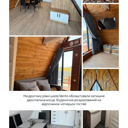
На другому рівні шале Vento облаштували затишне
двоспальне місце. Будиночок розрахований на
відпочинок чотирьох гостей