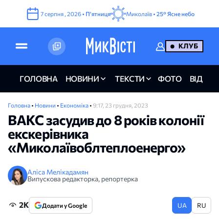
7
серпня
,
2026
•
Пʼятниця
Миколаїв •
25°
Ясне небо
КЛУБ
ГОЛОВНА
НОВИНИ
ТЕКСТИ
ФОТО
ВІДЕО
Головна
•
Новини
•
Економіка
•
9:17, 23 грудня, 2023
ВАКС засудив до 8 років колонії
екскерівника
«Миколаївоблтеплоенерго»
Аліса Мелікадамян
Випускова редакторка, репортерка
2K
UA
RU
Додати у Google