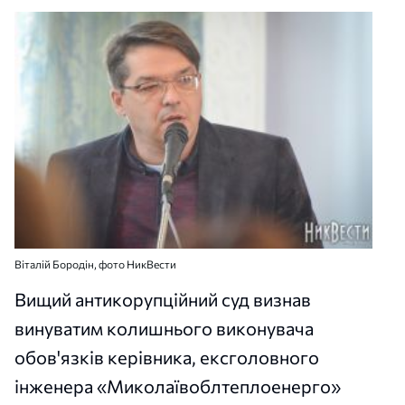
Віталій Бородін, фото НикВести
Вищий антикорупційний суд визнав
винуватим колишнього виконувача
обов'язків керівника, ексголовного
інженера «Миколаївоблтеплоенерго»