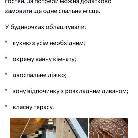
гостей. За потреби можна додатково
замовити ще одне спальне місце.
У будиночках облаштували:
кухню з усім необхідним;
окрему ванну кімнату;
двоспальне ліжко;
зону відпочинку з розкладним диваном;
власну терасу.