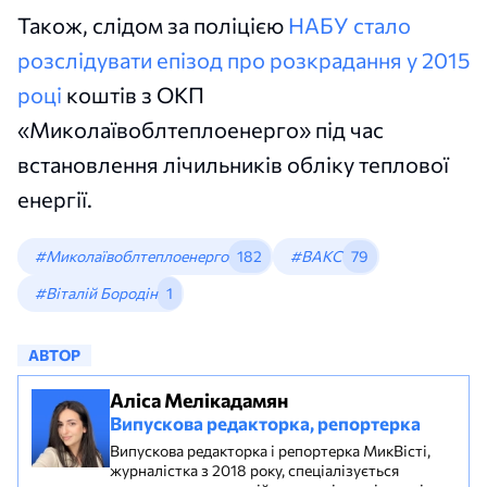
Також, слідом за поліцією
НАБУ стало
розслідувати епізод про розкрадання у 2015
році
коштів з ОКП
«Миколаївоблтеплоенерго» під час
встановлення лічильників обліку теплової
енергії.
#Миколаївоблтеплоенерго
182
#ВАКС
79
#Віталій Бородін
1
АВТОР
Аліса Мелікадамян
Випускова редакторка, репортерка
Випускова редакторка і репортерка МикВісті,
журналістка з 2018 року, спеціалізується