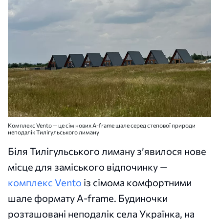
Комплекс Vento — це сім нових A-frame шале серед степової природи
неподалік Тилігульського лиману
Біля Тилігульського лиману з’явилося нове
місце для заміського відпочинку —
комплекс Vento
із сімома комфортними
шале формату A-frame. Будиночки
розташовані неподалік села Українка, на