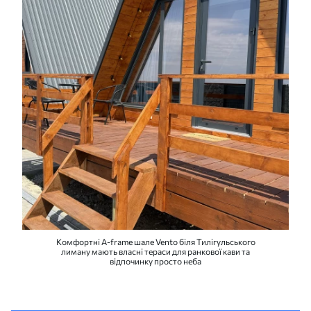
Комфортні A-frame шале Vento біля Тилігульського
лиману мають власні тераси для ранкової кави та
відпочинку просто неба