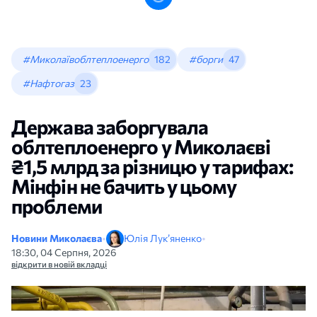
#Миколаївоблтеплоенерго
182
#борги
47
#Нафтогаз
23
Держава заборгувала
облтеплоенерго у Миколаєві
₴1,5 млрд за різницю у тарифах:
Мінфін не бачить у цьому
проблеми
Новини Миколаєва
•
Юлія Лук’яненко
•
18:30, 04 Серпня, 2026
відкрити в новій вкладці