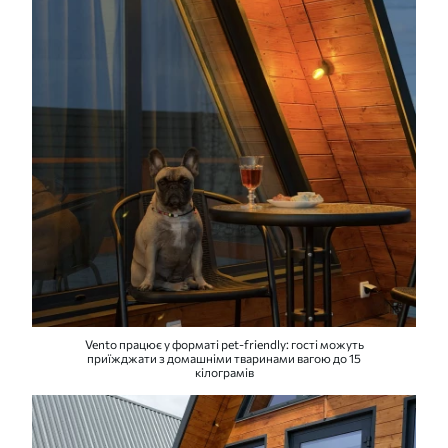
Vento працює у форматі pet-friendly: гості можуть
приїжджати з домашніми тваринами вагою до 15
кілограмів