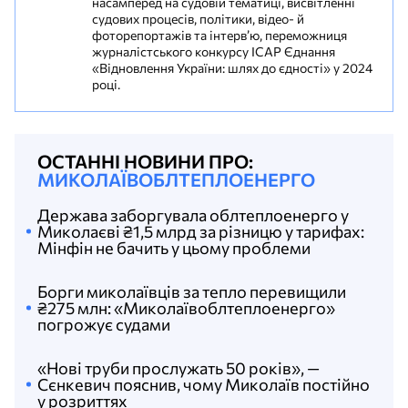
насамперед на судовій тематиці, висвітленні
судових процесів, політики, відео- й
фоторепортажів та інтерв’ю, переможниця
журналістського конкурсу ІСАР Єднання
«Відновлення України: шлях до єдності» у 2024
році.
ОСТАННІ НОВИНИ ПРО:
МИКОЛАЇВОБЛТЕПЛОЕНЕРГО
Держава заборгувала облтеплоенерго у
Миколаєві ₴1,5 млрд за різницю у тарифах:
Мінфін не бачить у цьому проблеми
Борги миколаївців за тепло перевищили
₴275 млн: «Миколаївоблтеплоенерго»
погрожує судами
«Нові труби прослужать 50 років», —
Сєнкевич пояснив, чому Миколаїв постійно
у розриттях