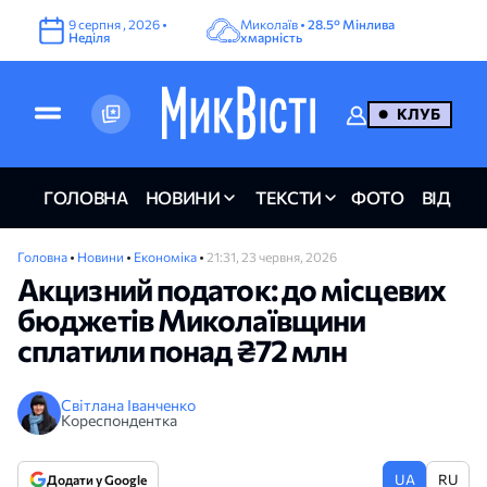
9
серпня
,
2026
•
Миколаїв •
28.5°
Мінлива
Неділя
хмарність
КЛУБ
ГОЛОВНА
НОВИНИ
ТЕКСТИ
ФОТО
ВІДЕО
Головна
•
Новини
•
Економіка
•
21:31, 23 червня, 2026
Акцизний податок: до місцевих
бюджетів Миколаївщини
сплатили понад ₴72 млн
Світлана Іванченко
Кореспондентка
UA
RU
Додати у Google