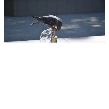
Спека у Миколаєві. Ілюстраційне фото МикВісті
У Миколаєві 6 серпня температура повітря
піднялася до +38,8°С. Це відповідає
критерію сильної спеки та перевищило
попередній температурний рекорд для