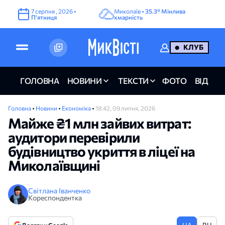
7
серпня
,
2026
•
Миколаїв •
35.3°
Мінлива
Пʼятниця
хмарність
КЛУБ
ГОЛОВНА
НОВИНИ
ТЕКСТИ
ФОТО
ВІДЕО
Головна
•
Новини
•
Економіка
•
18:42, 09 липня, 2026
Майже ₴1 млн зайвих витрат:
аудитори перевірили
будівництво укриття в ліцеї на
Миколаївщині
Світлана Іванченко
Кореспондентка
UA
RU