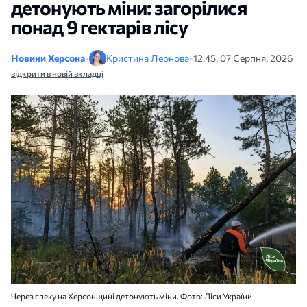
детонують міни: загорілися
понад 9 гектарів лісу
Новини Херсона
•
Кристина Леонова
•
12:45, 07 Серпня, 2026
відкрити в новій вкладці
Через спеку на Херсонщині детонують міни. Фото: Ліси України