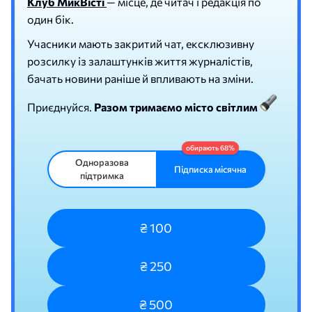
Клуб МикВісті
— місце, де читач і редакція по
один бік.
Учасники мають закритий чат, ексклюзивну
розсилку із залаштунків життя журналістів,
бачать новини раніше й впливають на зміни.
Приєднуйся.
Разом тримаємо місто світлим
Одноразова
Підписка місячна
підтримка
₴ 100
₴ 250
₴ 500