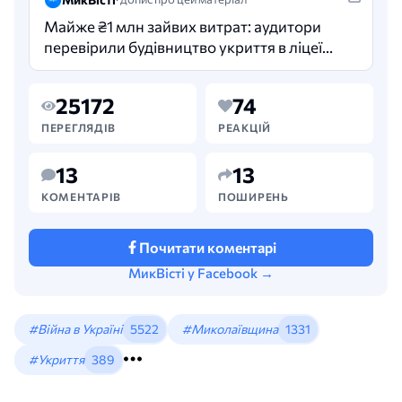
Майже ₴1 млн зайвих витрат: аудитори
перевірили будівництво укриття в ліцеї
на Миколаївщині. Під час будівництва
протирадіаційного укриття у
25172
74
Прибузькому ліцеї виявили…
ПЕРЕГЛЯДІВ
РЕАКЦІЙ
13
13
КОМЕНТАРІВ
ПОШИРЕНЬ
Почитати коментарі
МикВісті у Facebook →
#Війна в Україні
5522
#Миколаївщина
1331
#Укриття
389