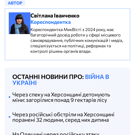
АВТОР
Світлана Іванченко
Кореспондентка
Кореспондентка МикВісті з 2024 року, має
багаторічний досвід роботи у сфері місцевого
самоврядування, публічних комунікацій і медіа,
спеціалізується на політиці, реформах та
контролі рішень органів влади.
ОСТАННІ НОВИНИ ПРО:
ВІЙНА В
УКРАЇНІ
Через спеку на Херсонщині детонують
міни: загорілися понад 9 гектарів лісу
Через російські обстріли на Херсонщині
поранені 32 людини, серед них дитина
На Одещині через російську атаку