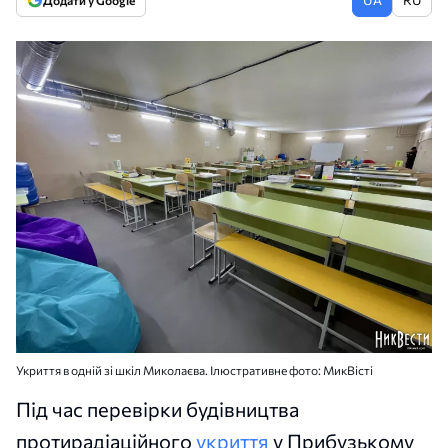
Додати у Google
Укриття в одній зі шкіл Миколаєва. Ілюстративне фото: МикВісті
Під час перевірки будівництва
протирадіаційного
укриття
у Прибузькому