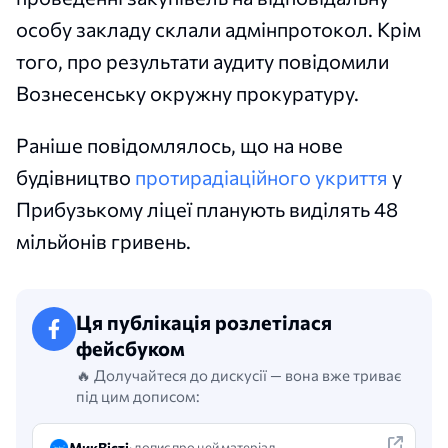
особу закладу склали адмінпротокол. Крім
того, про результати аудиту повідомили
Вознесенську окружну прокуратуру.
Раніше повідомлялось, що на нове
будівництво
протирадіаційного укриття
у
Прибузькому ліцеї планують виділять 48
мільйонів гривень.
Ця публікація розлетілася
фейсбуком
🔥 Долучайтеся до дискусії — вона вже триває
під цим дописом:
МикВісті
· допис про цей матеріал