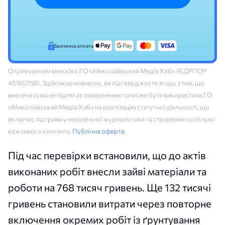
Безпечна оплата
Отримувачем внесків є ГО «Миколаївський Медіа Хаб» (ЄДРПОУ
45160758). Здійснюючи внесок, ви підтверджуєте згоду з тим, що
внесена сума не підлягає поверненню та може бути використана ГО
«Миколаївський Медіа Хаб» на реалізацію статутної діяльності, що
включає підтримку незалежної журналістики та створення суспільно
важливого контенту.
Публічна оферта
.
Під час перевірки встановили, що до актів
виконаних робіт внесли зайві матеріали та
роботи на 768 тисяч гривень. Ще 132 тисячі
гривень становили витрати через повторне
включення окремих робіт із ґрунтування