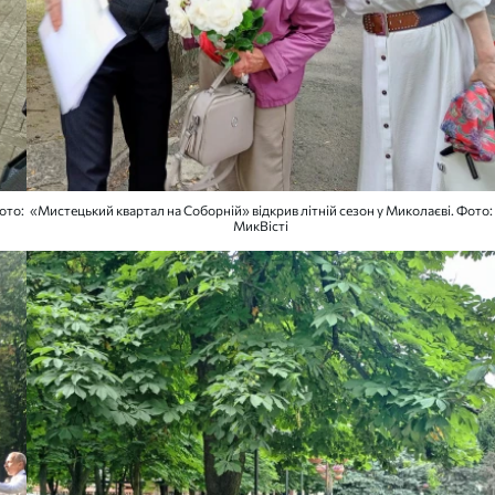
ото:
«Мистецький квартал на Соборній» відкрив літній сезон у Миколаєві. Фото:
МикВісті