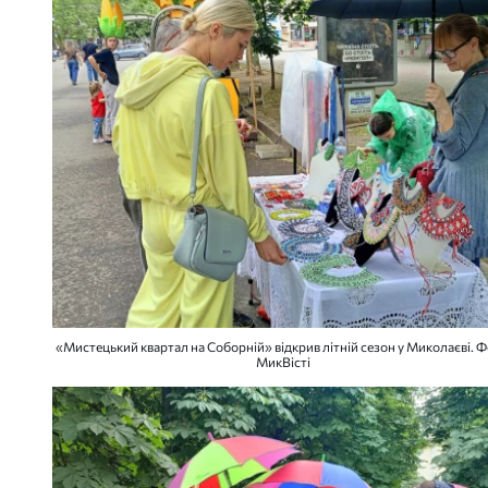
«Мистецький квартал на Соборній» відкрив літній сезон у Миколаєві. Ф
МикВісті