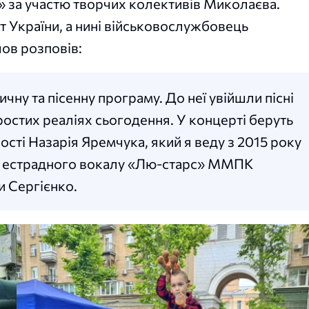
і» за участю творчих колективів Миколаєва.
т України, а нині військовослужбовець
чов розповів:
чну та пісенну програму. До неї увійшли пісні
ростих реаліях сьогодення. У концерті беруть
ості Назарія Яремчука, який я веду з 2015 року
дія естрадного вокалу «Лю-старс» ММПК
 Сергієнко.