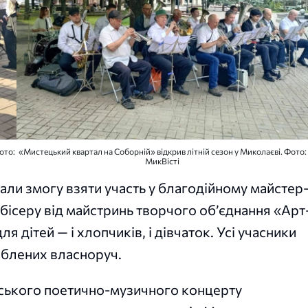
ото:
«Мистецький квартал на Соборній» відкрив літній сезон у Миколаєві. Фото:
МикВісті
мали змогу взяти участь у благодійному майстер
і бісеру від майстринь творчого об’єднання «Арт
для дітей — і хлопчиків, і дівчаток. Усі учасники
облених власноруч.
рського поетично-музичного концерту