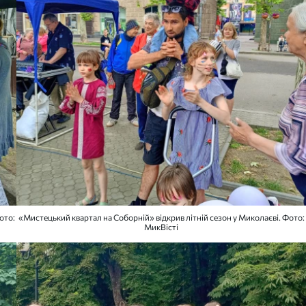
ото:
«Мистецький квартал на Соборній» відкрив літній сезон у Миколаєві. Фото:
МикВісті