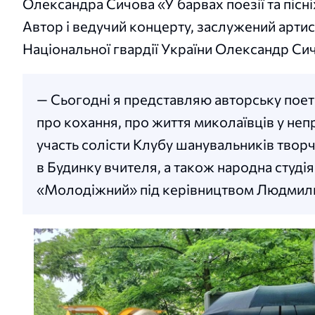
Олександра Сичова «У барвах поезії та пісн
Автор і ведучий концерту, заслужений артис
Національної гвардії України Олександр Си
— Сьогодні я представляю авторську поети
про кохання, про життя миколаївців у неп
участь солісти Клубу шанувальників творч
в Будинку вчителя, а також народна сту
«Молодіжний» під керівництвом Людмили