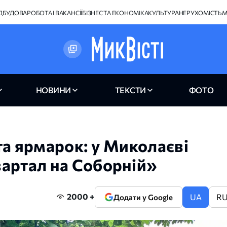
ІДБУДОВА
РОБОТА І ВАКАНСІЇ
БІЗНЕС ТА ЕКОНОМІКА
КУЛЬТУРА
НЕРУХОМІСТЬ
М
НОВИНИ
ТЕКСТИ
ФОТО
та ярмарок: у Миколаєві
артал на Соборній»
2000 +
UA
R
Додати у Google