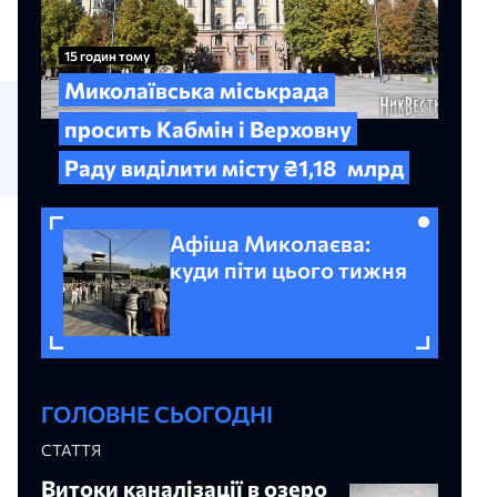
15 годин тому
Миколаївська міськрада
просить Кабмін і Верховну
Раду виділити місту ₴1,18
млрд
Афіша Миколаєва:
куди піти цього тижня
ГОЛОВНЕ СЬОГОДНІ
СТАТТЯ
Витоки каналізації в озеро