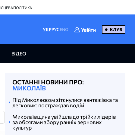
ІСЦЕВА ПОЛІТИКА
Увійти
УКР
РУС
ENG
КЛУБ
ВІДЕО
ОСТАННІ НОВИНИ ПРО:
МИКОЛАЇВ
Під Миколаєвом зіткнулися вантажівка та
легковик: постраждав водій
Миколаївщина увійшла до трійки лідерів
U
за обсягами збору ранніх зернових
культур