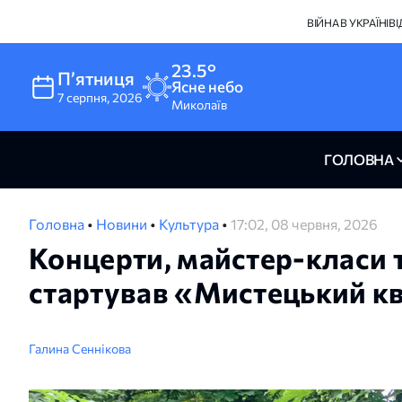
ВІЙНА В УКРАЇНІ
В
23.5°
Пʼятниця
Ясне небо
7
серпня
,
2026
Миколаїв
ГОЛОВНА
Головна
•
Новини
•
Культура
•
17:02, 08 червня, 2026
Концерти, майстер-класи 
стартував «Мистецький кв
Галина Сеннікова