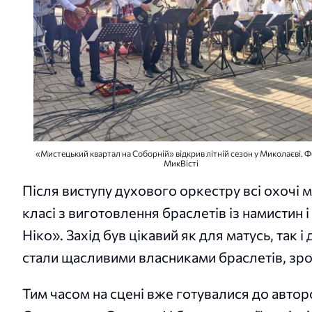
«Мистецький квартал на Соборній» відкрив літній сезон у Миколаєві. Ф
МикВісті
Після виступу духового оркестру всі охочі 
класі з виготовлення браслетів із намистин 
Ніко». Захід був цікавий як для матусь, так і 
стали щасливими власниками браслетів, зр
Тим часом на сцені вже готувалися до авто