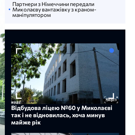
Партнери з Німеччини передали
Миколаєву вантажівку з краном-
маніпулятором
Відбудова ліцею №60 у Миколаєві
так і не відновилась, хоча минув
майже рік