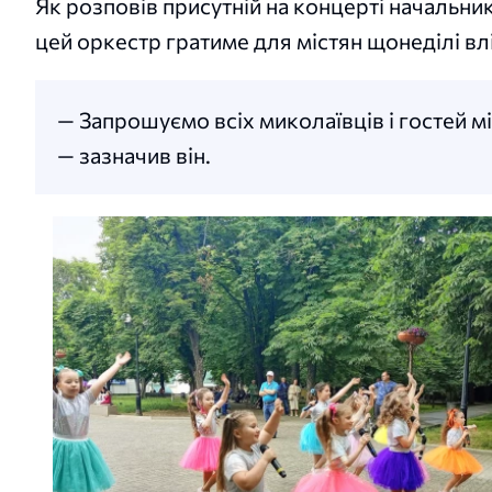
Як розповів присутній на концерті начальни
цей оркестр гратиме для містян щонеділі влі
— Запрошуємо всіх миколаївців і гостей мі
— зазначив він.