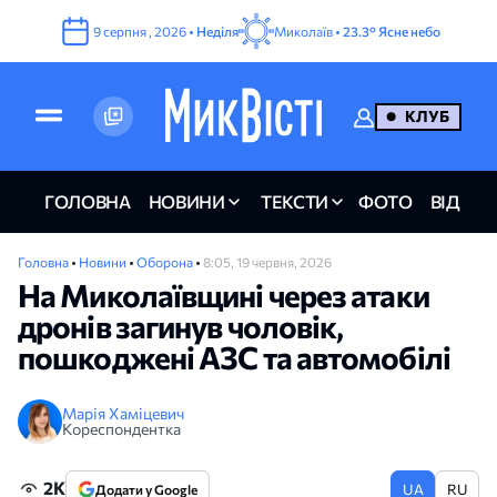
9
серпня
,
2026
•
Неділя
Миколаїв •
23.3°
Ясне небо
КЛУБ
ГОЛОВНА
НОВИНИ
ТЕКСТИ
ФОТО
ВІДЕО
Головна
•
Новини
•
Оборона
•
8:05, 19 червня, 2026
На Миколаївщині через атаки
дронів загинув чоловік,
пошкоджені АЗС та автомобілі
Марія Хаміцевич
Кореспондентка
2K
UA
RU
Додати у Google