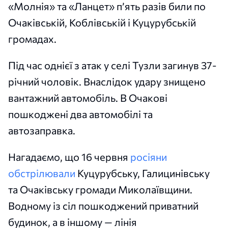
«Молнія» та «Ланцет» п’ять разів били по
Очаківській, Коблівській і Куцурубській
громадах.
Під час однієї з атак у селі Тузли загинув 37-
річний чоловік. Внаслідок удару знищено
вантажний автомобіль. В Очакові
пошкоджені два автомобілі та
автозаправка.
Нагадаємо, що 16 червня
росіяни
обстрілювали
Куцурубську, Галицинівську
та Очаківську громади Миколаївщини.
Водному із сіл пошкоджений приватний
будинок, а в іншому — лінія