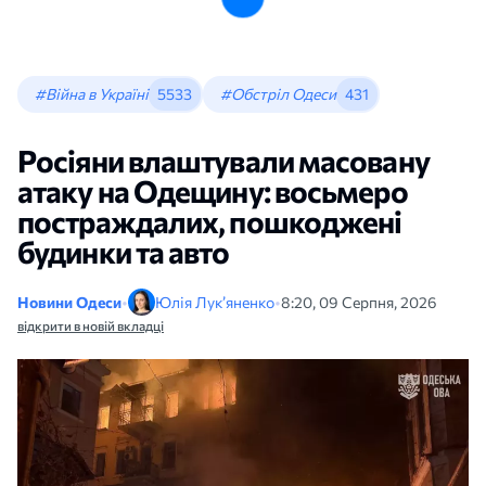
#Війна в Україні
5533
#Обстріл Одеси
431
Росіяни влаштували масовану
атаку на Одещину: восьмеро
постраждалих, пошкоджені
будинки та авто
Новини Одеси
•
Юлія Лук’яненко
•
8:20, 09 Серпня, 2026
відкрити в новій вкладці