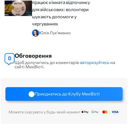
працює кімната відпочинку
для військових: волонтери
шукають допомоги у
чергуваннях
Юлія Лук’яненко
Обговорення
0
Щоб долучитись до коментарів
авторизуйтесь
на
сайті МикВісті.
Приєднатись до Клубу МикВісті
Можете скасувати у будь-який момент