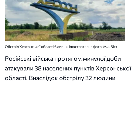
Обстріл Херсонської області 6 липня. Ілюстративне фото: МикВісті
Російські війська протягом минулої доби
атакували 38 населених пунктів Херсонської
області. Внаслідок обстрілу 32 людини
дістали поранення, серед них дитина.
Як
повідомив
голова Херсонської ОВА
Олександр Прокудін, удари були
спрямовані по критичній та соціальній
інфраструктурі, а також по житлових