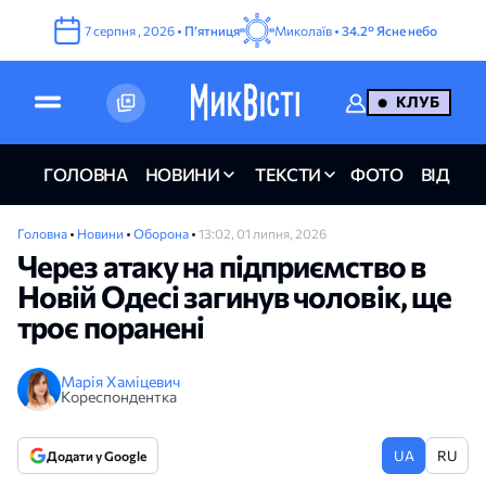
7
серпня
,
2026
•
Пʼятниця
Миколаїв •
34.2°
Ясне небо
КЛУБ
ГОЛОВНА
НОВИНИ
ТЕКСТИ
ФОТО
ВІДЕО
Головна
•
Новини
•
Оборона
•
13:02, 01 липня, 2026
Через атаку на підприємство в
Новій Одесі загинув чоловік, ще
троє поранені
Марія Хаміцевич
Кореспондентка
UA
RU
Додати у Google