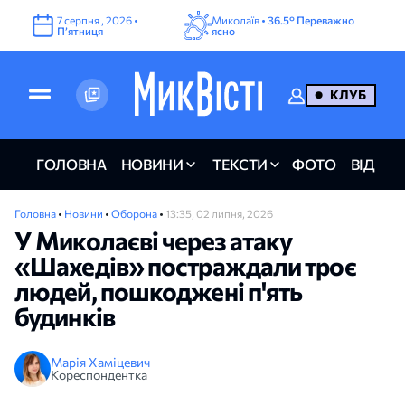
7
серпня
,
2026
•
Миколаїв •
36.5°
Переважно
Пʼятниця
ясно
КЛУБ
ГОЛОВНА
НОВИНИ
ТЕКСТИ
ФОТО
ВІДЕО
Головна
•
Новини
•
Оборона
•
13:35, 02 липня, 2026
У Миколаєві через атаку
«Шахедів» постраждали троє
людей, пошкоджені п'ять
будинків
Марія Хаміцевич
Кореспондентка