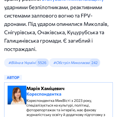
ударними безпілотниками, реактивними
системами залпового вогню та FPV-
дронами. Під ударом опинилися Миколаїв,
Снігурівська, Очаківська, Куцурубська та
Галицинівська громади. Є загиблий і
постраждалі.
#Війна в Україні
5526
#Обстріл Миколаєва
242
АВТОР
Марія Хаміцевич
Кореспондентка
Кореспондентка МикВісті з 2023 року,
спеціалізується на культурі, політиці,
фоторепортажах та інтерв’ю, має фахову
журналістську освіту й додаткову підготовку з