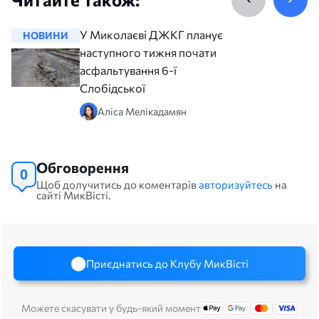
У Миколаєві ДЖКГ планує з
НОВИНИ
НОВИНИ
наступного тижня почати
асфальтування 6-ї
Слобідської
Аліса Мелікадамян
Обговорення
0
Щоб долучитись до коментарів
авторизуйтесь
на
сайті МикВісті.
Приєднатись до Клубу МикВісті
Можете скасувати у будь-який момент