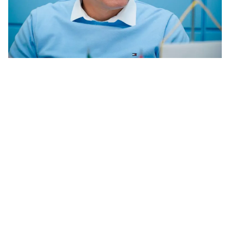
Мер Миколаєва Олександр Сенкевич розказав про черговий конкурс на
сортування сміття. Фото: Миколаївська міська рада
Мер Миколаєва Олександр Сєнкевич
заявив, що готовий до чергових змін правил
конкурсу з визначення оператора
сортування побутових відходів, якщо такі
пропозиції матимуть депутати. Водночас
міський голова наголосив, що місту
необхідно нарешті визначити оператора і
«довести цю справу до кінця».