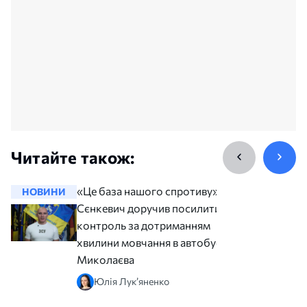
Читайте також:
«Це база нашого спротиву».
НОВИНИ
НОВИНИ
Сєнкевич доручив посилити
контроль за дотриманням
хвилини мовчання в автобусах
Миколаєва
Юлія Лук’яненко