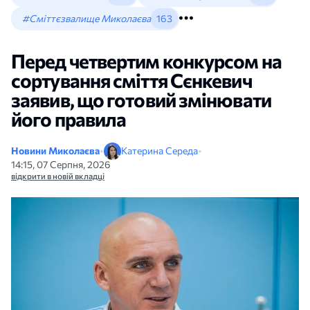
#Сміттєзвалище Миколаєва
163
Перед четвертим конкурсом на
сортування сміття Сєнкевич
заявив, що готовий змінювати
його правила
Новини Миколаєва
•
Катерина Середа
•
14:15, 07 Серпня, 2026
відкрити в новій вкладці