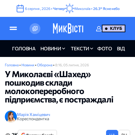
6
серпня
,
2026
•
Четвер
Миколаїв •
26.3°
Ясне небо
КЛУБ
ГОЛОВНА
НОВИНИ
ТЕКСТИ
ФОТО
ВІДЕО
Головна
•
Новини
•
Оборона
•
8:16, 05 липня, 2026
У Миколаєві «Шахед»
пошкодив склади
молокопереробного
підприємства, є постраждалі
Марія Хаміцевич
Кореспондентка
2K
UA
RU