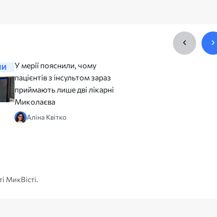
У мерії пояснили, чому
Миколаїв
НИ
НОВИНИ
пацієнтів з інсультом зараз
сіль для
приймають лише дві лікарні
через об
Миколаєва
Юлія 
Аліна Квітко
ті МикВісті.