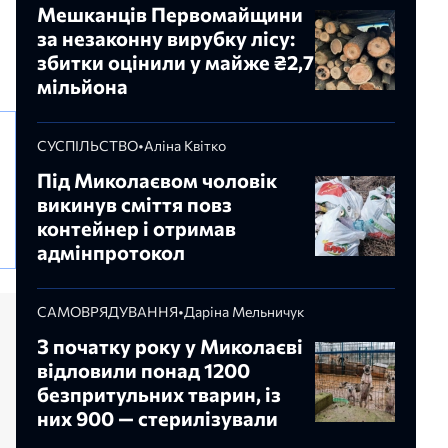
Мешканців Первомайщини
за незаконну вирубку лісу:
збитки оцінили у майже ₴2,7
мільйона
СУСПІЛЬСТВО
•
Аліна Квітко
Під Миколаєвом чоловік
викинув сміття повз
контейнер і отримав
адмінпротокол
САМОВРЯДУВАННЯ
•
Даріна Мельничук
З початку року у Миколаєві
відловили понад 1200
безпритульних тварин, із
них 900 — стерилізували