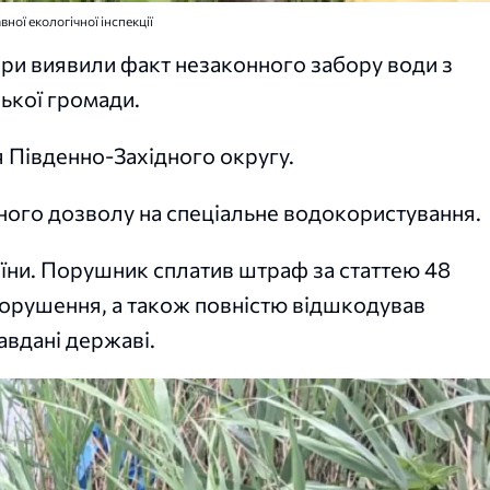
ної екологічної інспекції
ори виявили факт незаконного забору води з
ської громади.
 Південно-Західного округу.
ного дозволу на спеціальне водокористування.
аїни. Порушник сплатив штраф за статтею 48
порушення, а також повністю відшкодував
авдані державі.