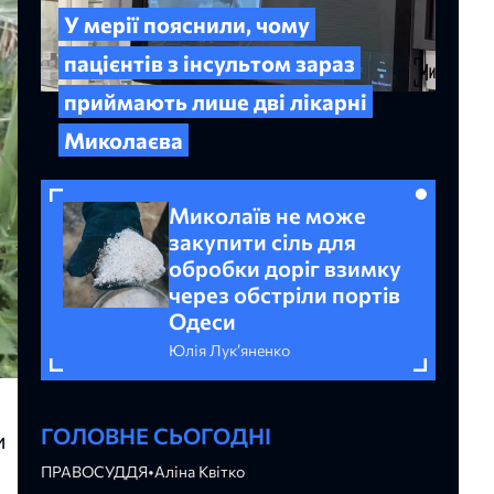
У мерії пояснили, чому
пацієнтів з інсультом зараз
приймають лише дві лікарні
Миколаєва
Миколаїв не може
закупити сіль для
обробки доріг взимку
через обстріли портів
Одеси
Юлія Лук’яненко
ГОЛОВНЕ СЬОГОДНІ
и
ПРАВОСУДДЯ
•
Аліна Квітко