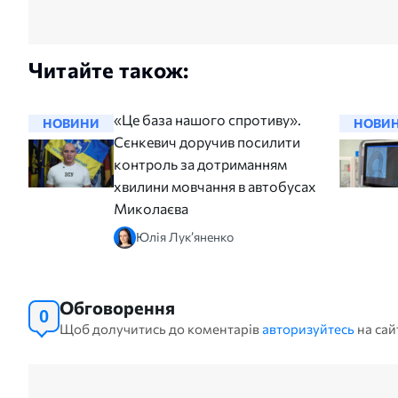
Читайте також:
«Це база нашого спротиву».
НОВИНИ
НОВИ
Сєнкевич доручив посилити
контроль за дотриманням
хвилини мовчання в автобусах
Миколаєва
Юлія Лук’яненко
Обговорення
0
Щоб долучитись до коментарів
авторизуйтесь
на сай