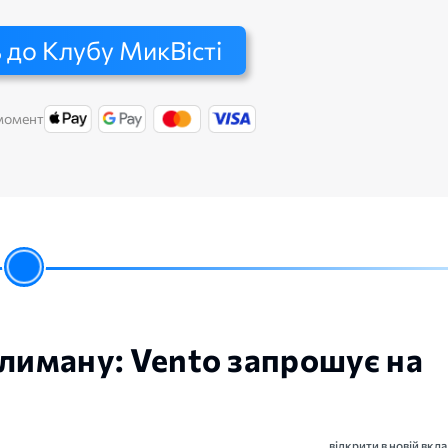
 до Клубу МикВісті
 момент
 лиману: Vento запрошує на
відкрити в новій вкла