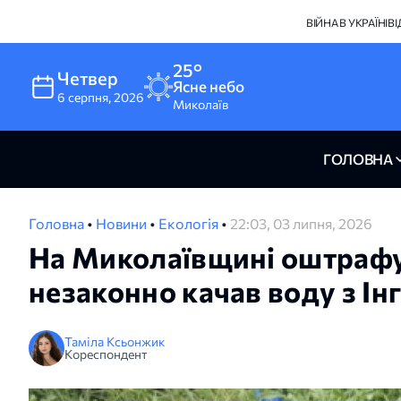
ВІЙНА В УКРАЇНІ
В
25°
Четвер
Ясне небо
6
серпня
,
2026
Миколаїв
ГОЛОВНА
Головна
•
Новини
•
Екологія
•
22:03, 03 липня, 2026
На Миколаївщині оштрафу
незаконно качав воду з Ін
Таміла Ксьонжик
Кореспондент