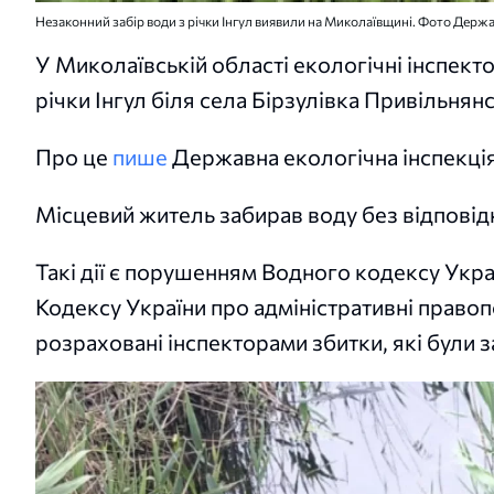
Незаконний забір води з річки Інгул виявили на Миколаївщині. Фото Держав
У Миколаївській області екологічні інспект
річки Інгул біля села Бірзулівка Привільнян
Про це
пише
Державна екологічна інспекція
Місцевий житель забирав воду без відповід
Такі дії є порушенням Водного кодексу Укр
Кодексу України про адміністративні право
розраховані інспекторами збитки, які були з