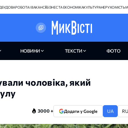
ІДБУДОВА
РОБОТА І ВАКАНСІЇ
БІЗНЕС ТА ЕКОНОМІКА
КУЛЬТУРА
НЕРУХОМІСТЬ
М
НОВИНИ
ТЕКСТИ
ФОТО
вали чоловіка, який
гулу
3000 +
UA
R
Додати у Google