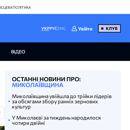
ІСЦЕВА ПОЛІТИКА
Увійти
УКР
РУС
ENG
КЛУБ
ВІДЕО
ОСТАННІ НОВИНИ ПРО:
МИКОЛАЇВЩИНА
Миколаївщина увійшла до трійки лідерів
за обсягами збору ранніх зернових
культур
U
У Миколаєві за тиждень народилося
чотири двійні