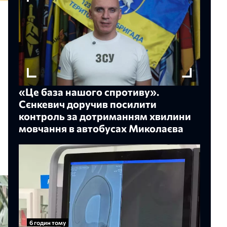
«Це база нашого спротиву».
Сєнкевич доручив посилити
контроль за дотриманням хвилини
мовчання в автобусах Миколаєва
6 годин тому