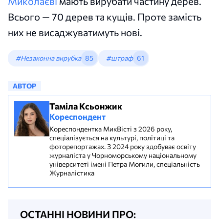
Миколаєві
мають вирубати частину дерев.
Всього — 70 дерев та кущів. Проте замість
них не висаджуватимуть нові.
#Незаконна вирубка
85
#штраф
61
АВТОР
Таміла Ксьонжик
Кореспондент
Кореспондентка МикВісті з 2026 року,
спеціалізується на культурі, політиці та
фоторепортажах. З 2024 року здобуває освіту
журналіста у Чорноморському національному
університеті імені Петра Могили, спеціальність
Журналістика
ОСТАННІ НОВИНИ ПРО: