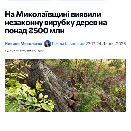
На Миколаївщині виявили
незаконну вирубку дерев на
понад ₴500 млн
Новини Миколаєва
•
Таміла Ксьонжик
•
23:17, 24 Липня, 2026
відкрити в новій вкладці