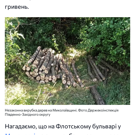
гривень.
Незаконна вирубка дерев на Миколаївщині. Фото Держекоінспекція
Південно-Західного округу
Нагадаємо, що на Флотському бульварі у