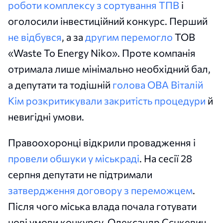
роботи комплексу з сортування ТПВ
і
оголосили інвестиційний конкурс. Перший
не відбувся
, а за
другим перемогло
ТОВ
«Waste To Energy Niko». Проте компанія
отримала лише мінімально необхідний бал,
а депутати та тодішній
голова ОВА Віталій
Кім
розкритикували закритість процедури
й
невигідні умови.
Правоохоронці відкрили провадження і
провели обшуки у міськраді
. На сесії 28
серпня депутати не підтримали
затвердження договору з переможцем
.
Після чого міська влада почала готувати
нові умови конкурсу. Олександр Сєнкевич