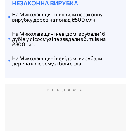
НЕЗАКОННА ВИРУБКА
На Миколаївщині виявили незаконну
вирубку дерев на понад ₴500 млн
На Миколаївщині невідомі зрубали 16
дубів у лісосмузі та завдали збитків на
₴300 тис.
На Миколаївщині невідомі вирубали
дерева в лісосмузі біля села
РЕКЛАМА