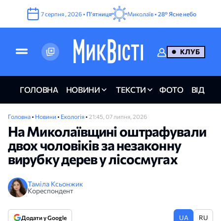
7
серпня
,
2026
•
Пʼятниця
Миколаїв •
28°
Ясне небо
КЛУБ
ГОЛОВНА
НОВИНИ
ТЕКСТИ
ФОТО
ВІДЕО
Головна
•
Новини
•
Екологія
•
21:45, 07 липня, 2026
На Миколаївщині оштрафували
двох чоловіків за незаконну
вирубку дерев у лісосмугах
Таміла Ксьонжик
Кореспондент
UA
RU
Додати у Google