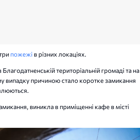
 три
пожежі
в різних локаціях.
 в Благодатненській територіальній громаді та на
ому випадку причиною стало коротке замикання
влюються.
микання, виникла в приміщенні кафе в місті