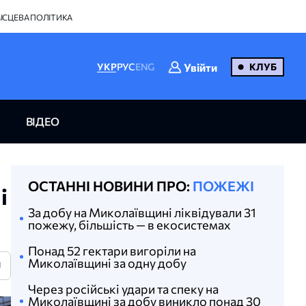
ІСЦЕВА ПОЛІТИКА
Увійти
УКР
РУС
ENG
КЛУБ
ВІДЕО
ОСТАННІ НОВИНИ ПРО:
ПОЖЕЖІ
і
За добу на Миколаївщині ліквідували 31
пожежу, більшість — в екосистемах
Понад 52 гектари вигоріли на
Миколаївщині за одну добу
U
Через російські удари та спеку на
Миколаївщині за добу виникло понад 30