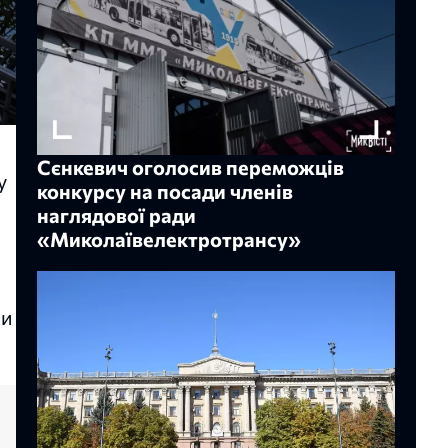
Сєнкевич оголосив переможців
у
конкурсу на посади членів
наглядової ради
«Миколаївелектротрансу»
ки