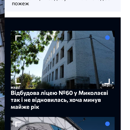
пожеж
Відбудова ліцею №60 у Миколаєві
так і не відновилась, хоча минув
майже рік