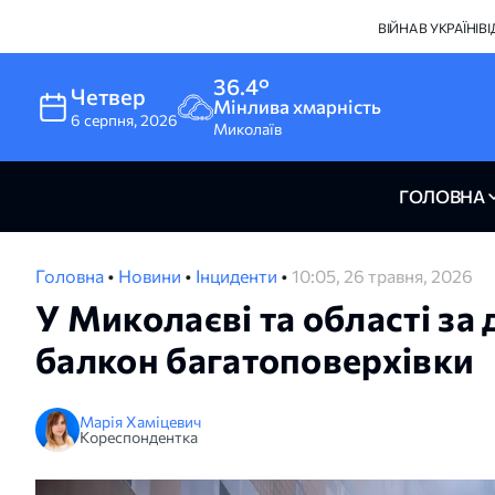
ВІЙНА В УКРАЇНІ
В
36.4°
Четвер
Мінлива хмарність
6
серпня
,
2026
Миколаїв
ГОЛОВНА
Головна
•
Новини
•
Інциденти
•
10:05, 26 травня, 2026
У Миколаєві та області за 
балкон багатоповерхівки
Марія Хаміцевич
Кореспондентка