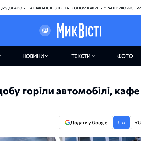
ІДБУДОВА
РОБОТА І ВАКАНСІЇ
БІЗНЕС ТА ЕКОНОМІКА
КУЛЬТУРА
НЕРУХОМІСТЬ
М
НОВИНИ
ТЕКСТИ
ФОТО
добу горіли автомобілі, кафе 
UA
R
Додати у Google