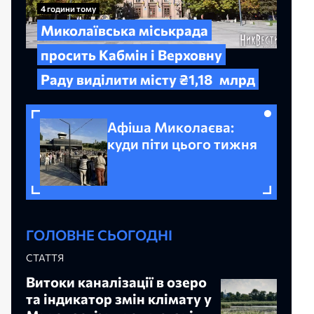
4 години тому
Миколаївська міськрада
просить Кабмін і Верховну
Раду виділити місту ₴1,18
млрд
Афіша Миколаєва:
куди піти цього тижня
ГОЛОВНЕ СЬОГОДНІ
СТАТТЯ
Витоки каналізації в озеро
та індикатор змін клімату у