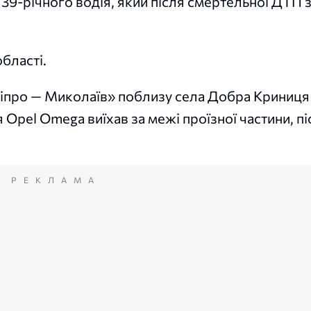
39-річного водія, який після смертельної ДТП
області.
Дніпро — Миколаїв» поблизу села Добра Криниця 
я Opel Omega виїхав за межі проїзної частини, п
РЕКЛАМА