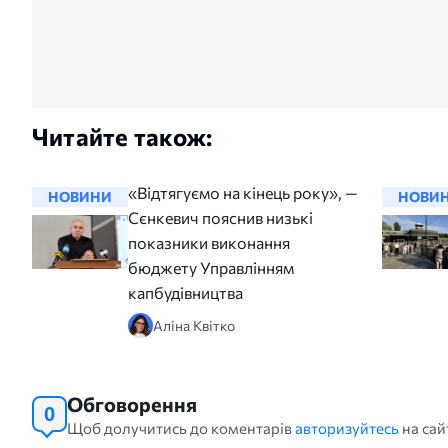
Читайте також:
«Відтягуємо на кінець року», —
НОВИНИ
НОВИ
Сєнкевич пояснив низькі
показники виконання
бюджету Управлінням
капбудівництва
Аліна Квітко
Обговорення
0
Щоб долучитись до коментарів
авторизуйтесь
на сай