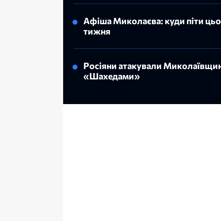
Афіша Миколаєва: куди піти ць
тижня
Росіяни атакували Миколаївщи
«Шахедами»