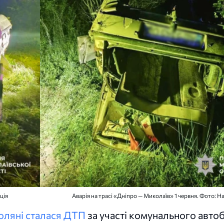
ція
Аварія на трасі «Дніпро — Миколаїв» 1 червня. Фото: Н
оляні сталася ДТП
за участі комунального авто