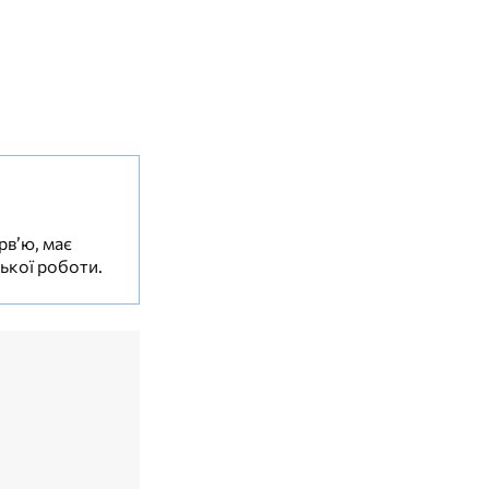
рв’ю, має
ської роботи.