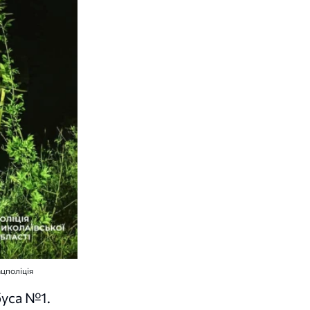
ацполіція
буса №1.