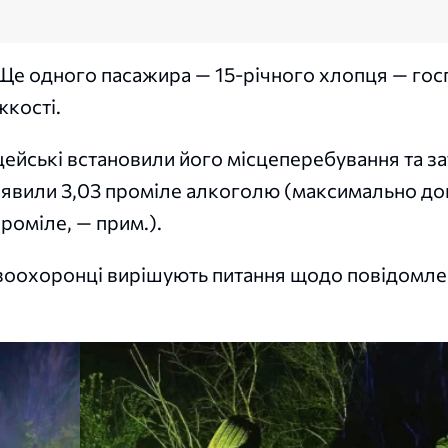
Ще одного пасажира — 15-річного хлопця — госп
жкості.
іцейські встановили його місцеперебування та з
 виявили 3,03 проміле алкоголю (максимально д
проміле, — прим.).
авоохоронці вирішують питання щодо повідомл