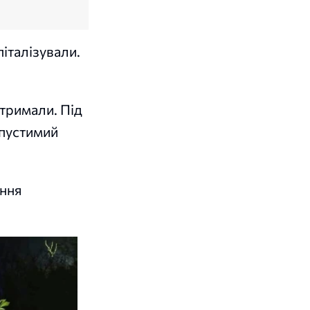
італізували.
атримали. Під
опустимий
ення