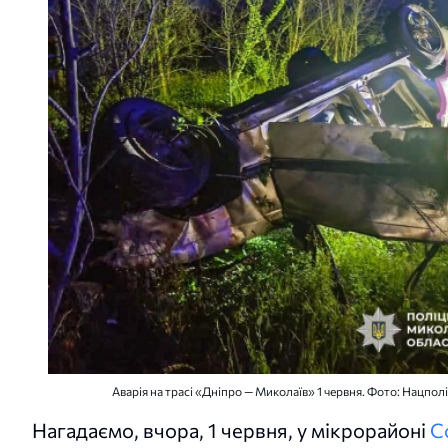
Аварія на трасі «Дніпро — Миколаїв» 1 червня. Фото: Нацполі
Нагадаємо, вчора, 1 червня, у мікрорайоні
С