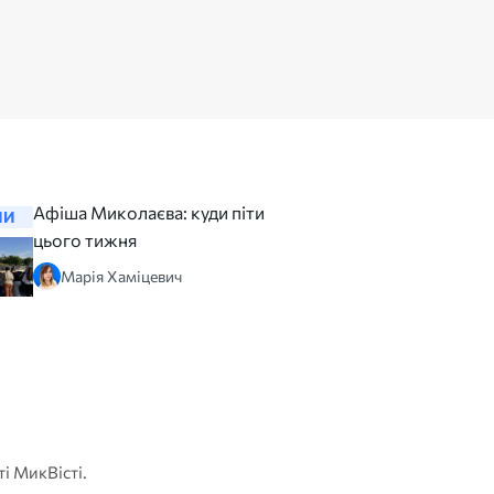
Афіша Миколаєва: куди піти
Відбудов
НИ
НОВИНИ
цього тижня
Миколаєві
відновил
Марія Хаміцевич
майже рі
Юлія 
ті МикВісті.