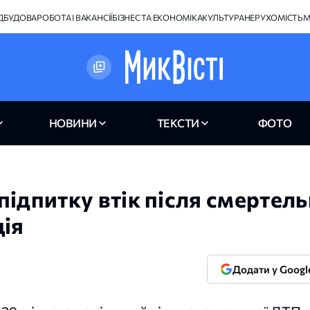
ІДБУДОВА
РОБОТА І ВАКАНСІЇ
БІЗНЕС ТА ЕКОНОМІКА
КУЛЬТУРА
НЕРУХОМІСТЬ
М
НОВИНИ
ТЕКСТИ
ФОТО
ідпитку втік після смертель
ція
Додати у Googl