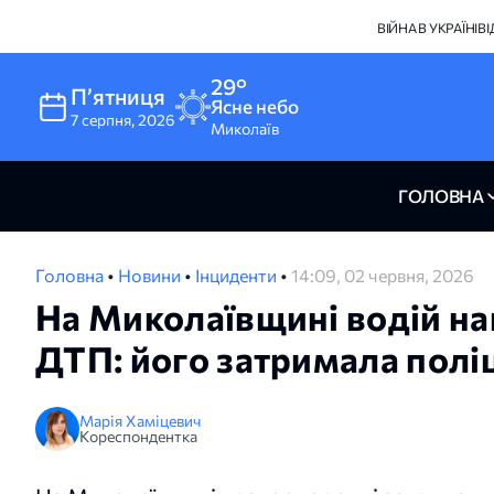
ВІЙНА В УКРАЇНІ
В
29°
Пʼятниця
Ясне небо
7
серпня
,
2026
Миколаїв
ГОЛОВНА
Головна
•
Новини
•
Інциденти
•
14:09, 02 червня, 2026
На Миколаївщині водій нап
ДТП: його затримала полі
Марія Хаміцевич
Кореспондентка