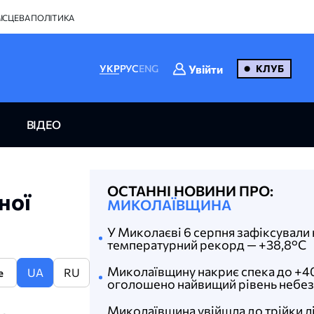
ІСЦЕВА ПОЛІТИКА
Увійти
УКР
РУС
ENG
КЛУБ
ВІДЕО
ОСТАННІ НОВИНИ ПРО:
ної
МИКОЛАЇВЩИНА
У Миколаєві 6 серпня зафіксували
температурний рекорд — +38,8°С
Миколаївщину накриє спека до +4
UA
RU
e
оголошено найвищий рівень небе
Миколаївщина увійшла до трійки л