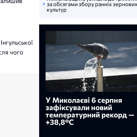
 залишив
за обсягами збору ранніх зернови
культур
Інгульської
ісля чого
У Миколаєві 6 серпня
зафіксували новий
температурний рекорд —
+38,8°С