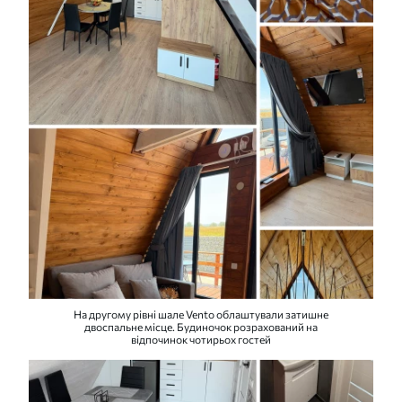
На другому рівні шале Vento облаштували затишне
двоспальне місце. Будиночок розрахований на
відпочинок чотирьох гостей