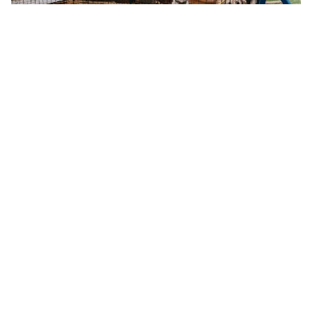
Ілюстраційне фото: «МикВісті»
У першому півріччі 2026 року комунальне
підприємство «Центр захисту тварин»
відловило 1211 безпритульних тварин. З них
963 вже стерилізували, 967 — вакцинували
проти сказу, а для 84 тварин знайшли нових
власників.
Про це розповіла директорка КП «Центр
захисту тварин» Олександра Купінець під