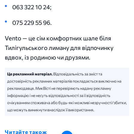
063 322 10 24;
075 229 55 96.
Vento — це сім комфортних шале біля
Тилігульського лиману для відпочинку
вдвох, із родиною чи друзями.
Це рекламний матеріал.
Відповідальність за зміст та
достовірність рекламних матеріалів покладається виключно на
рекламодавця. МикВісті не перевіряють надану рекламну
інформацію і не несуть відповідальності за її відповідність
очікуванням споживача або будь-які можливі незручності/збитки,
що можуть виникнути внаслідок її використання.
Читайте також