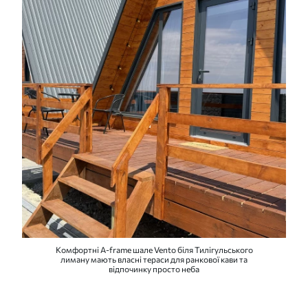
Комфортні A-frame шале Vento біля Тилігульського
лиману мають власні тераси для ранкової кави та
відпочинку просто неба