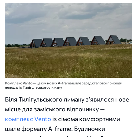
Комплекс Vento — це сім нових A-frame шале серед степової природи
неподалік Тилігульського лиману
Біля Тилігульського лиману з’явилося нове
місце для заміського відпочинку —
комплекс Vento
із сімома комфортними
шале формату A-frame. Будиночки