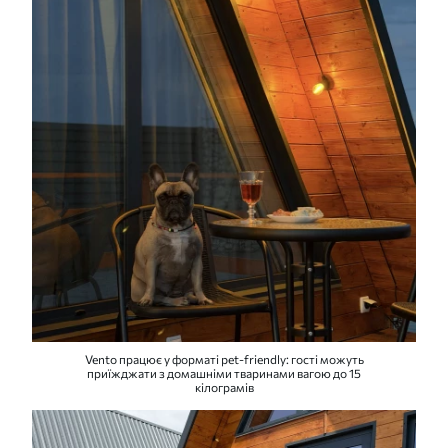
Vento працює у форматі pet-friendly: гості можуть
приїжджати з домашніми тваринами вагою до 15
кілограмів