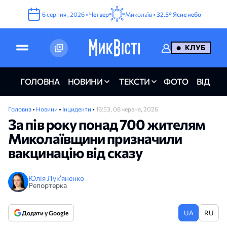
6
серпня
,
2026
•
Четвер
Миколаїв •
32.5°
Ясне небо
КЛУБ
ГОЛОВНА
НОВИНИ
ТЕКСТИ
ФОТО
ВІДЕО
Головна
•
Новини
•
Інциденти
•
16:53, 08 червня, 2026
За пів року понад 700 жителям
Миколаївщини призначили
вакцинацію від сказу
Юлія Лук’яненко
Репортерка
UA
RU
Додати у Google