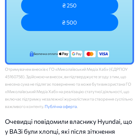
₴ 250
₴ 500
Безпечна оплата
Отримувачем внесків є ГО «Миколаївський Медіа Хаб» (ЄДРПОУ
45160758). Здійснюючи внесок, ви підтверджуєте згоду з тим, що
внесена сума не підлягає поверненню та може бути використана ГО
«Миколаївський Медіа Хаб» на реалізацію статутної діяльності, що
включає підтримку незалежної журналістики та створення суспільно
важливого контенту.
Публічна оферта
.
Очевидці повідомили власнику Hyundai, що
у ВАЗі були хлопці, які після зіткнення