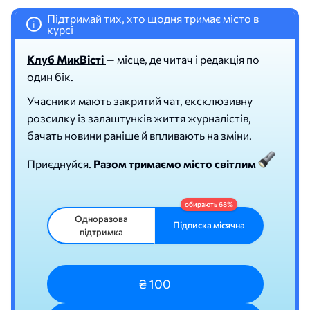
Підтримай тих, хто щодня тримає місто в
i
курсі
Клуб МикВісті
— місце, де читач і редакція по
один бік.
Учасники мають закритий чат, ексклюзивну
розсилку із залаштунків життя журналістів,
бачать новини раніше й впливають на зміни.
Приєднуйся.
Разом тримаємо місто світлим
Одноразова
Підписка місячна
підтримка
₴ 100