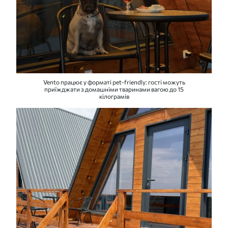
Vento працює у форматі pet-friendly: гості можуть
приїжджати з домашніми тваринами вагою до 15
кілограмів