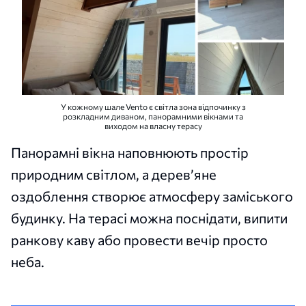
У кожному шале Vento є світла зона відпочинку з
розкладним диваном, панорамними вікнами та
виходом на власну терасу
Панорамні вікна наповнюють простір
природним світлом, а дерев’яне
оздоблення створює атмосферу заміського
будинку. На терасі можна поснідати, випити
ранкову каву або провести вечір просто
неба.