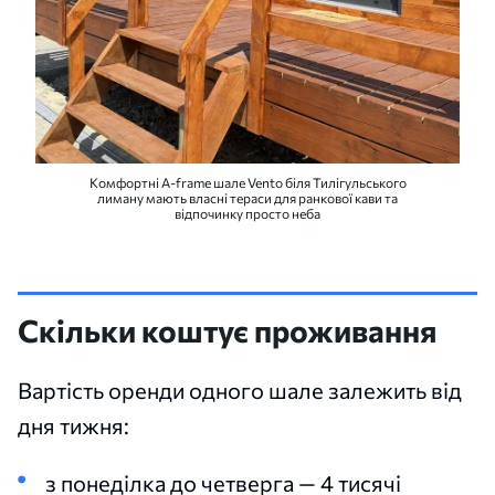
Комфортні A-frame шале Vento біля Тилігульського
лиману мають власні тераси для ранкової кави та
відпочинку просто неба
Скільки коштує проживання
Вартість оренди одного шале залежить від
дня тижня:
з понеділка до четверга — 4 тисячі