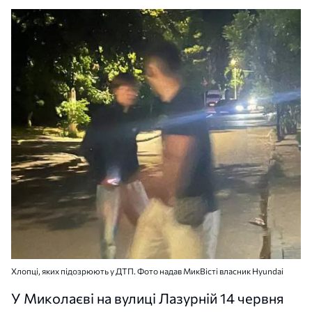
Хлопці, яких підозрюють у ДТП. Фото надав МикВісті власник Hyundai
У Миколаєві на вулиці Лазурній 14 червня