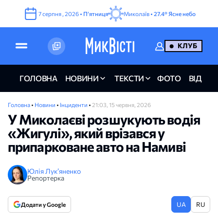
7
серпня
,
2026
•
Пʼятниця
Миколаїв •
27.4°
Ясне небо
КЛУБ
ГОЛОВНА
НОВИНИ
ТЕКСТИ
ФОТО
ВІДЕО
Головна
•
Новини
•
Інциденти
•
21:03, 15 червня, 2026
У Миколаєві розшукують водія
«Жигулі», який врізався у
припарковане авто на Намиві
Юлія Лук’яненко
Репортерка
UA
RU
Додати у Google