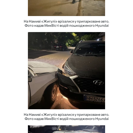
На Намиві «Жигулі» врізалися у припарковане авто.
Фото надав МикВісті водій пошкодженого Hyundai
На Намиві «Жигулі» врізалися у припарковане авто.
Фото надав МикВісті водій пошкодженого Hyundai