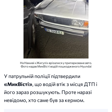
На Намиві «Жигулі» врізалися у припарковане авто.
Фото надав МикВісті водій пошкодженого Hyundai
У патрульній поліції підтвердили
«МикВісті»
, що водій втік з місця ДТП і
його зараз розшукують. Проте наразі
невідомо, хто саме був за кермом.