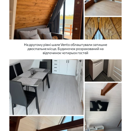
На другому рівні шале Vento облаштували затишне
двоспальне місце. Будиночок розрахований на
відпочинок чотирьох гостей