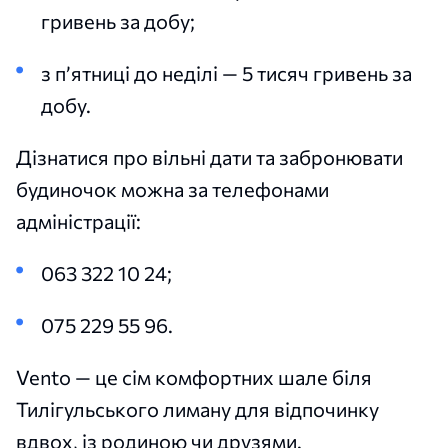
гривень за добу;
з п’ятниці до неділі — 5 тисяч гривень за
добу.
Дізнатися про вільні дати та забронювати
будиночок можна за телефонами
адміністрації:
063 322 10 24;
075 229 55 96.
Vento — це сім комфортних шале біля
Тилігульського лиману для відпочинку
вдвох, із родиною чи друзями.