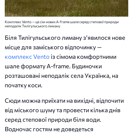
Комплекс Vento — це сім нових A-frame шале серед степової природи
неподалік Тилігульського лиману
Біля Тилігульського лиману з’явилося нове
місце для заміського відпочинку —
комплекс Vento
із сімома комфортними
шале формату A-frame. Будиночки
розташовані неподалік села Українка, на
початку коси.
Сюди можна приїхати на вихідні, відпочити
від міського шуму та провести кілька днів
серед степової природи біля води.
Водночас гостям не доведеться