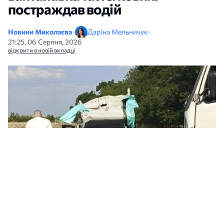
постраждав водій
Новини Миколаєва
•
Даріна Мельничук
•
21:25, 06 Серпня, 2026
відкрити в новій вкладці
Наслідки ДТП під Миколаєвом. Фото: Миколаївський ЗШР ТЧХУ