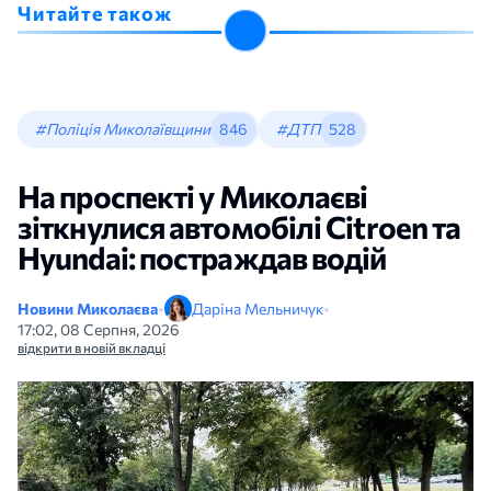
Читайте також
#Поліція Миколаївщини
846
#ДТП
528
На проспекті у Миколаєві
зіткнулися автомобілі Citroen та
Hyundai: постраждав водій
Новини Миколаєва
•
Даріна Мельничук
•
17:02, 08 Серпня, 2026
відкрити в новій вкладці