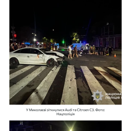
У Миколаєві зіткнулися Audi та Citroen C3. Фото:
Нацполіція