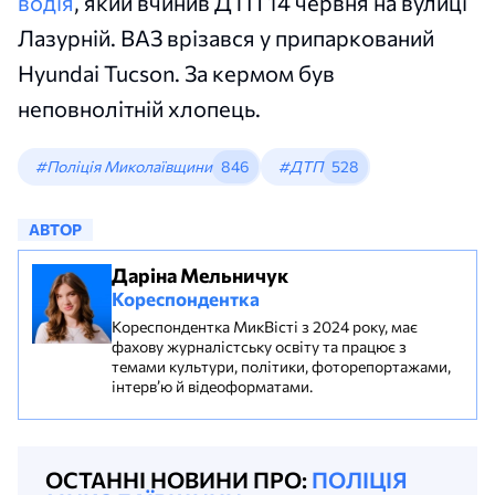
водія
, який вчинив ДТП 14 червня на вулиці
Лазурній. ВАЗ врізався у припаркований
Hyundai Tucson. За кермом був
неповнолітній хлопець.
#Поліція Миколаївщини
846
#ДТП
528
АВТОР
Даріна Мельничук
Кореспондентка
Кореспондентка МикВісті з 2024 року, має
фахову журналістську освіту та працює з
темами культури, політики, фоторепортажами,
інтерв’ю й відеоформатами.
ОСТАННІ НОВИНИ ПРО:
ПОЛІЦІЯ