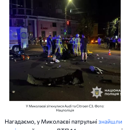
У Миколаєві зіткнулися Audi та Citroen C3. Фото:
Нацполіція
Нагадаємо, у Миколаєві патрульні
знайшли