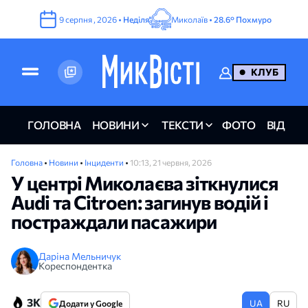
9
серпня
,
2026
•
Неділя
Миколаїв •
28.6°
Похмуро
КЛУБ
ГОЛОВНА
НОВИНИ
ТЕКСТИ
ФОТО
ВІДЕО
Головна
•
Новини
•
Інциденти
•
10:13, 21 червня, 2026
У центрі Миколаєва зіткнулися
Audi та Citroen: загинув водій і
постраждали пасажири
Даріна Мельничук
Кореспондентка
3K
UA
RU
Додати у Google