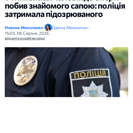
побив знайомого сапою: поліція
затримала підозрюваного
Новини Миколаєва
•
Даріна Мельничук
•
15:03, 08 Серпня, 2026
відкрити в новій вкладці
Поліція у Миколаєві затримала чоловіка за побиття знайомого.