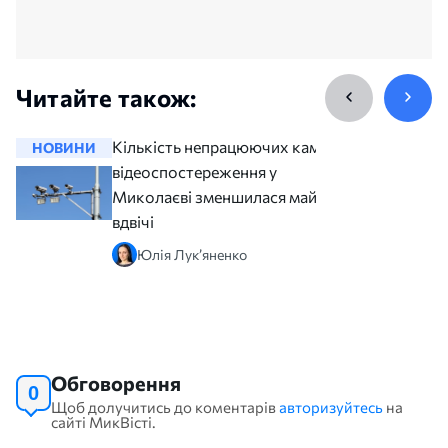
Читайте також:
Кількість непрацюючих камер
НОВИНИ
НОВИНИ
відеоспостереження у
Миколаєві зменшилася майже
вдвічі
Юлія Лук’яненко
Обговорення
0
Щоб долучитись до коментарів
авторизуйтесь
на
сайті МикВісті.