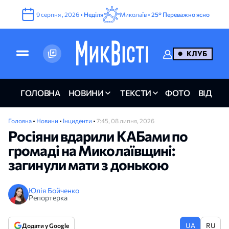
9
серпня
,
2026
•
Неділя
Миколаїв •
25°
Переважно ясно
КЛУБ
ГОЛОВНА
НОВИНИ
ТЕКСТИ
ФОТО
ВІДЕО
Головна
•
Новини
•
Інциденти
•
7:45, 08 липня, 2026
Росіяни вдарили КАБами по
громаді на Миколаївщині:
загинули мати з донькою
Юлія Бойченко
Репортерка
UA
RU
Додати у Google