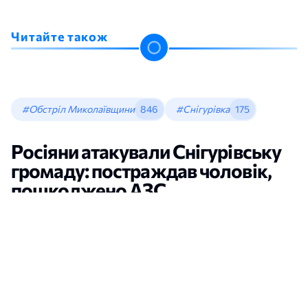
Читайте також
#Обстріл Миколаївщини
846
#Снігурівка
175
Росіяни атакували Снігурівську
громаду: постраждав чоловік,
пошкоджено АЗС
Новини Миколаєва
•
Даріна Мельничук
•
22:06, 08 Серпня, 2026
відкрити в новій вкладці