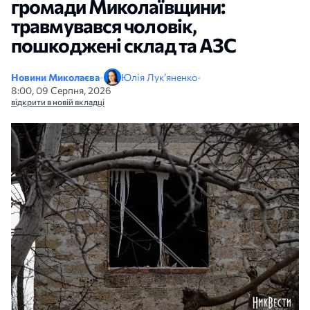
громади Миколаївщини:
травмувався чоловік,
пошкоджені склад та АЗС
Новини Миколаєва
•
Юлія Лук’яненко
•
8:00, 09 Серпня, 2026
відкрити в новій вкладці