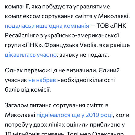
компанії, яка побудує та управлятиме
комплексом сортування сміття у Миколаєві,
подалась лише одна компанія
— ТОВ «ЛНК
Ресайслінг» з українсько-американської
групи «ЛНК». Французька Veolia, яка раніше
цікавилась участю
, заявку не подала.
Однак переможця не визначили. Єдиний
учасник
не набрав
необхідної кількості
балів від комісії.
Загалом питання сортування сміття в
Миколаєві
піднімалося ще у 2019 році
, коли
потребу у двох лініях оцінили приблизно у
10 мільйонів гривень. Тоді мер Олександр