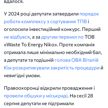
вдалося.
У 2024 році депутати затвердили
порядок
роботи комплексу з сортування ТПВ
і
оголосили інвестиційний конкурс. Перший
не відбувся
, а за
другим перемогло
ТОВ
«Waste To Energy Niko». Проте компанія
отримала лише мінімально необхідний бал,
а депутати та тодішній
голова ОВА Віталій
Кім
розкритикували закритість процедури
й
невигідні умови.
Правоохоронці відкрили провадження і
провели обшуки у міськраді
. На сесії 28
серпня депутати не підтримали