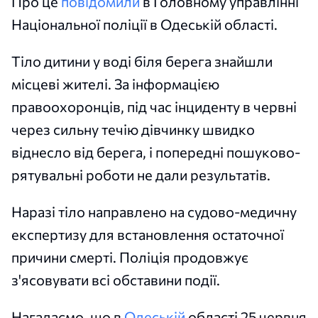
Про це
повідомили
в Головному управлінні
Національної поліції в Одеській області.
Тіло дитини у воді біля берега знайшли
місцеві жителі. За інформацією
правоохоронців, під час інциденту в червні
через сильну течію дівчинку швидко
віднесло від берега, і попередні пошуково-
рятувальні роботи не дали результатів.
Наразі тіло направлено на судово-медичну
експертизу для встановлення остаточної
причини смерті. Поліція продовжує
з'ясовувати всі обставини події.
Нагадаємо, що в
Одеській
області 25 червня