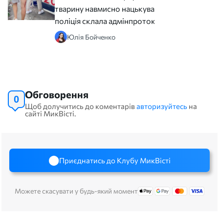
тварину навмисно нацькували,
поліція склала адмінпротокол
Юлія Бойченко
Обговорення
0
Щоб долучитись до коментарів
авторизуйтесь
на
сайті МикВісті.
Приєднатись до Клубу МикВісті
Можете скасувати у будь-який момент