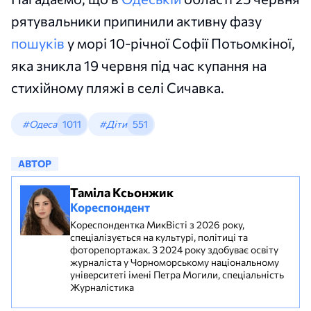
рятувальники припинили активну фазу
пошуків
у морі 10-річної Софії Потьомкіної,
яка зникла 19 червня під час купання на
стихійному пляжі в селі Сичавка.
#Одеса
1011
#Діти
551
АВТОР
Таміла Ксьонжик
Кореспондент
Кореспондентка МикВісті з 2026 року,
спеціалізується на культурі, політиці та
фоторепортажах. З 2024 року здобуває освіту
журналіста у Чорноморському національному
університеті імені Петра Могили, спеціальність
Журналістика