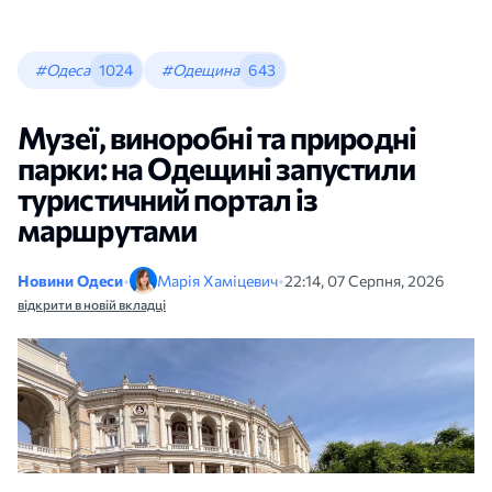
#Одеса
1024
#Одещина
643
Музеї, виноробні та природні
парки: на Одещині запустили
туристичний портал із
маршрутами
Новини Одеси
•
Марія Хаміцевич
•
22:14, 07 Серпня, 2026
відкрити в новій вкладці