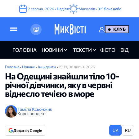
2
серпня
,
2026
•
Неділя
Миколаїв •
31°
Ясне небо
КЛУБ
ГОЛОВНА
НОВИНИ
ТЕКСТИ
ФОТО
ВІДЕО
Головна
•
Новини
•
Інциденти
•
15:19, 08 липня, 2026
На Одещині знайшли тіло 10-
річної дівчинки, яку в червні
віднесло течією в море
Таміла Ксьонжик
Кореспондент
UA
RU
Додати у Google