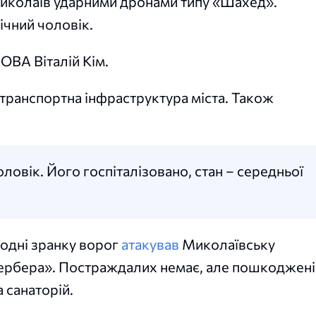
 Миколаїв ударними дронами типу «Шахед».
ічний чоловік.
ОВА Віталій Кім.
 транспортна інфраструктура міста. Також
ловік. Його госпіталізовано, стан – середньої
годні зранку ворог
атакував
Миколаївську
Гербера». Постраждалих немає, але пошкоджені
 санаторій.