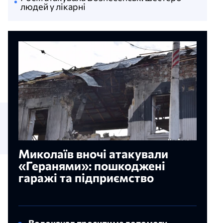
людей у лікарні
Миколаїв вночі атакували
«Геранями»: пошкоджені
гаражі та підприємство
Водоканал проситиме допомогу