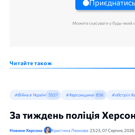
Приєднатись
Можете скасувати у будь-який
Читайте також
#Війна в Україні
5527
#Херсонщина
856
#обстріл Х
За тиждень поліція Херс
Новини Херсона
•
Кристина Леонова
•
23:23, 07 Серпня, 2026