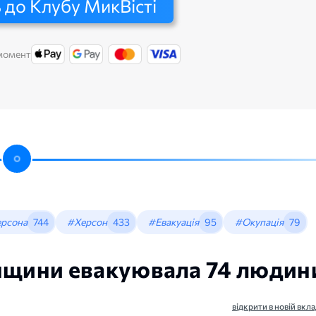
 до Клубу МикВісті
 момент
ерсона
744
#Херсон
433
#Евакуація
95
#Окупація
79
онщини евакуювала 74 людин
відкрити в новій вкла