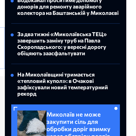
донорів для ремонту аварійного
колектора на Баштанській у Миколаєві
За два тижні «Миколаївська ТЕЦ»
завершить заміну труб на Павла
Скоропадського: у вересні дорогу
обіцяють заасфальтувати
На Миколаївщині тримається
«тепловий купол»: в Очакові
зафіксували новий температурний
рекорд
Миколаїв не може
закупити сіль для
обробки доріг взимку
через обстріли портів