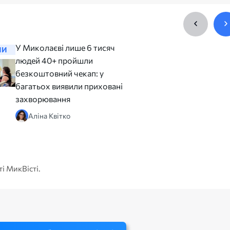
У Миколаєві лише 6 тисяч
У бюдже
НИ
НОВИНИ
людей 40+ пройшли
коштів з
безкоштовний чекап: у
гімназії
багатьох виявили приховані
розрахов
захворювання
нового у
Аліна Квітко
Аліса
ті МикВісті.