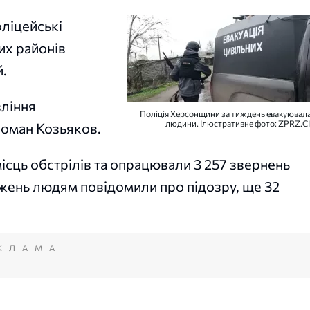
ліцейські
их районів
й.
вління
Поліція Херсонщини за тиждень евакуювала
людини. Ілюстративне фото: ZPRZ.C
 Роман Козьяков.
ісць обстрілів та опрацювали 3 257 звернень
жень людям повідомили про підозру, ще 32
КЛАМА