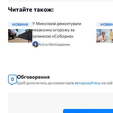
Читайте також:
У Миколаєві демонтували
НОВИНИ
НОВИ
незаконну огорожу за
зупинкою «Соборна»
Аліса Мелікадамян
Обговорення
0
Щоб долучитись до коментарів
авторизуйтесь
на сай