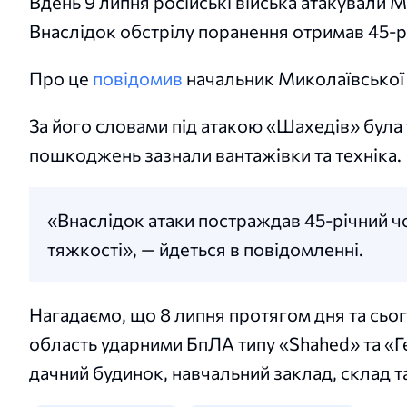
Вдень 9 липня російські війська атакували
Внаслідок обстрілу поранення отримав 45-р
Про це
повідомив
начальник Миколаївської 
За його словами під атакою «Шахедів» була
пошкоджень зазнали вантажівки та техніка.
«Внаслідок атаки постраждав 45-річний чо
тяжкості», — йдеться в повідомленні.
Нагадаємо, що 8 липня протягом дня та сьо
область ударними БпЛА типу «Shahed» та «
дачний будинок, навчальний заклад, склад та