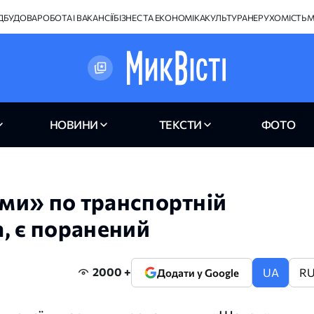
ІДБУДОВА
РОБОТА І ВАКАНСІЇ
БІЗНЕС ТА ЕКОНОМІКА
КУЛЬТУРА
НЕРУХОМІСТЬ
М
НОВИНИ
ТЕКСТИ
ФОТО
ми» по транспортній
, є поранений
2000 +
UA
R
Додати у Google