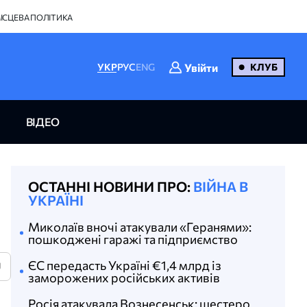
ІСЦЕВА ПОЛІТИКА
Увійти
УКР
РУС
ENG
КЛУБ
ВІДЕО
ОСТАННІ НОВИНИ ПРО:
ВІЙНА В
УКРАЇНІ
Миколаїв вночі атакували «Геранями»:
пошкоджені гаражі та підприємство
ЄС передасть Україні €1,4 млрд із
U
заморожених російських активів
Росія атакувала Вознесенськ: шестеро