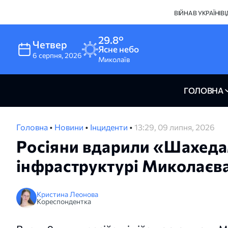
ВІЙНА В УКРАЇНІ
В
29.8°
Четвер
Ясне небо
6
серпня
,
2026
Миколаїв
ГОЛОВНА
Головна
•
Новини
•
Інциденти
•
13:29, 09 липня, 2026
Росіяни вдарили «Шахеда
інфраструктурі Миколаєва
Кристина Леонова
Кореспондентка