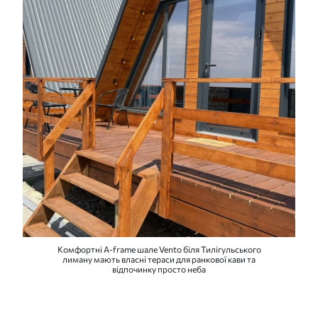
Комфортні A-frame шале Vento біля Тилігульського
лиману мають власні тераси для ранкової кави та
відпочинку просто неба