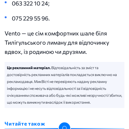
063 322 10 24;
075 229 55 96.
Vento — це сім комфортних шале біля
Тилігульського лиману для відпочинку
вдвох, із родиною чи друзями.
Це рекламний матеріал.
Відповідальність за зміст та
достовірність рекламних матеріалів покладається виключно на
рекламодавця. МикВісті не перевіряють надану рекламну
інформацію і не несуть відповідальності за її відповідність
очікуванням споживача або будь-які можливі незручності/збитки,
що можуть виникнути внаслідок її використання.
Читайте також