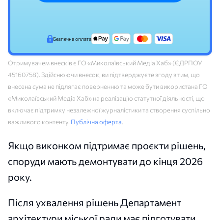
Безпечна оплата
Отримувачем внесків є ГО «Миколаївський Медіа Хаб» (ЄДРПОУ
45160758). Здійснюючи внесок, ви підтверджуєте згоду з тим, що
внесена сума не підлягає поверненню та може бути використана ГО
«Миколаївський Медіа Хаб» на реалізацію статутної діяльності, що
включає підтримку незалежної журналістики та створення суспільно
важливого контенту.
Публічна оферта
.
Якщо виконком підтримає проєкти рішень,
споруди мають демонтувати до кінця 2026
року.
Після ухвалення рішень Департамент
архітектури міської ради має підготувати