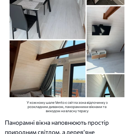
У кожному шале Vento є світла зона відпочинку з
розкладним диваном, панорамними вікнами та
виходом на власну терасу
Панорамні вікна наповнюють простір
природним світлом, а дерев’яне