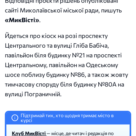
Відповідні проєкти рішень опубліковані
сайті Миколаївської міської ради, пишуть
«МикВісті»
.
Йдеться про кіоск на розі проспекту
Центрального та вулиці Гліба Бабіча,
павільйон біля будинку №21 на проспекті
Центральному, павільйон на Одеському
шосе поблизу будинку №86, а також жовту
тимчасову споруду біля будинку №80А на
вулиці Пограничній.
Підтримай тих, хто щодня тримає місто в
i
курсі
Клуб МикВісті
— місце, де читач і редакція по