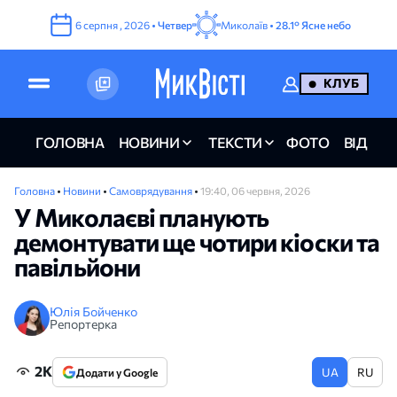
6
серпня
,
2026
•
Четвер
Миколаїв •
28.1°
Ясне небо
КЛУБ
ГОЛОВНА
НОВИНИ
ТЕКСТИ
ФОТО
ВІДЕО
Головна
•
Новини
•
Самоврядування
•
19:40, 06 червня, 2026
У Миколаєві планують
демонтувати ще чотири кіоски та
павільйони
Юлія Бойченко
Репортерка
2K
UA
RU
Додати у Google