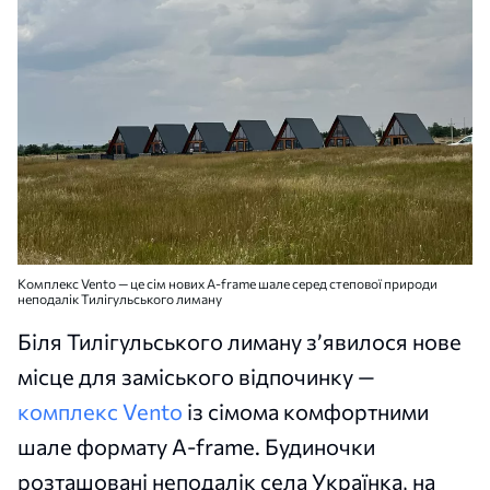
Комплекс Vento — це сім нових A-frame шале серед степової природи
неподалік Тилігульського лиману
Біля Тилігульського лиману з’явилося нове
місце для заміського відпочинку —
комплекс Vento
із сімома комфортними
шале формату A-frame. Будиночки
розташовані неподалік села Українка, на