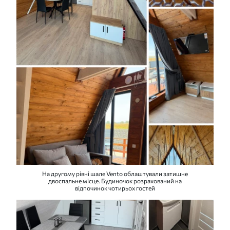
На другому рівні шале Vento облаштували затишне
двоспальне місце. Будиночок розрахований на
відпочинок чотирьох гостей