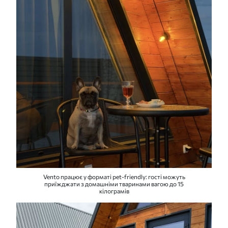
Vento працює у форматі pet-friendly: гості можуть
приїжджати з домашніми тваринами вагою до 15
кілограмів