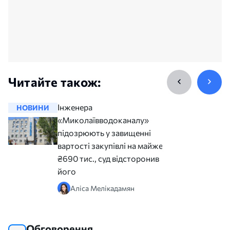
Читайте також:
Інженера
НОВИНИ
НОВИНИ
«Миколаївводоканалу»
підозрюють у завищенні
вартості закупівлі на майже
₴690 тис., суд відсторонив
його
Аліса Мелікадамян
Обговорення