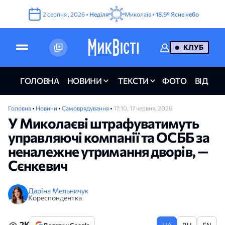
2
серпня
,
2026
•
Неділя
Миколаїв •
18.9°
Ясне небо
КЛУБ
ГОЛОВНА
НОВИНИ
ТЕКСТИ
ФОТО
ВІДЕО
Головна
•
Новини
•
Самоврядування
•
17:10, 17 червня, 2026
У Миколаєві штрафуватимуть
управляючі компанії та ОСББ за
неналежне утримання дворів, —
Сєнкевич
Даріна Мельничук
Кореспондентка
2K
UA
RU
EN