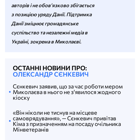
авторів і не обов’язково збігається
з позицією уряду Данії. Підтримка
Данії зміцнює громадянське
суспільство та незалежні медіа в
Україні, зокрема в Миколаєві.
ОСТАННІ НОВИНИ ПРО:
ОЛЕКСАНДР СЄНКЕВИЧ
Сєнкевич заявив, що за час роботи мером
Миколаєва в нього не з'явилося жодного
кіоску
«Він ніколи не тиснув на місцеве
самоврядування», — Сєнкевич привітав
Кіма з призначенням на посаду очільника
Мінветеранів