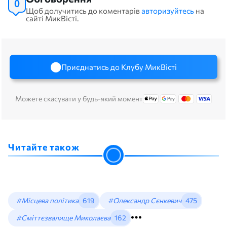
0
Щоб долучитись до коментарів
авторизуйтесь
на
сайті МикВісті.
Приєднатись до Клубу МикВісті
Можете скасувати у будь-який момент
Читайте також
#Місцева політика
619
#Олександр Сєнкевич
475
#Сміттєзвалище Миколаєва
162