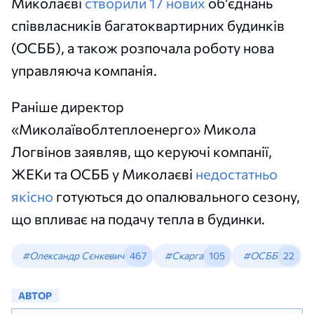
Миколаєві
створили 17 нових
об’єднань
співвласників багатоквартирних будинків
(ОСББ), а також розпочала роботу нова
управляюча компанія.
Раніше директор
«Миколаївоблтеплоенерго» Микола
Логвінов заявляв, що керуючі компанії,
ЖЕКи та ОСББ у Миколаєві
недостатньо
якісно
готуються до опалювального сезону,
що впливає на подачу тепла в будинки.
#Олександр Сєнкевич
467
#Скарга
105
#ОСББ
22
АВТОР