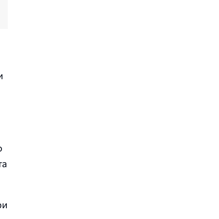
и
о
та
ри