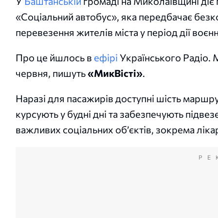
У
Баштанській
громаді на Миколаївщині діє
«Соціальний автобус», яка передбачає без
перевезення жителів міста у період дії воєнн
Про це йшлось в
ефірі
Українського Радіо. 
червня, пишуть
«МикВісті»
.
Наразі для пасажирів доступні шість маршру
курсують у будні дні та забезпечують підве
важливих соціальних об’єктів, зокрема лікар
РЕ