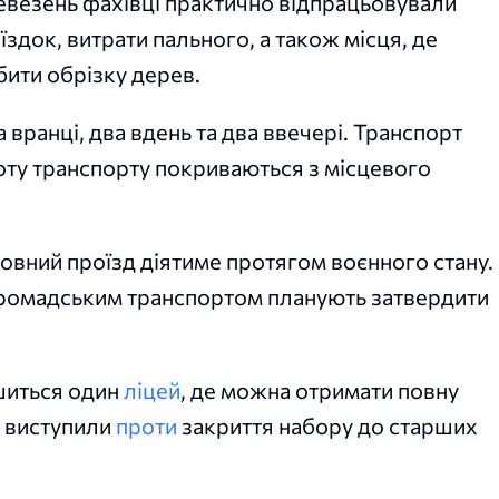
ревезень фахівці практично відпрацьовували
здок, витрати пального, а також місця, де
бити обрізку дерев.
а вранці, два вдень та два ввечері. Транспорт
оботу транспорту покриваються з місцевого
вний проїзд діятиме протягом воєнного стану.
громадським транспортом планують затвердити
шиться один
ліцей
, де можна отримати повну
і виступили
проти
закриття набору до старших