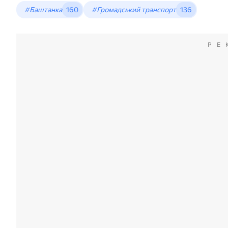
#Баштанка
160
#Громадський транспорт
136
РЕ