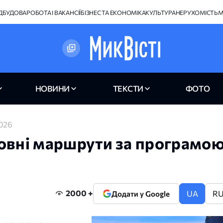
ІДБУДОВА
РОБОТА І ВАКАНСІЇ
БІЗНЕС ТА ЕКОНОМІКА
КУЛЬТУРА
НЕРУХОМІСТЬ
М
НОВИНИ
ТЕКСТИ
ФОТО
2026
товні маршрути за програмо
2000 +
UA
R
Додати у Google