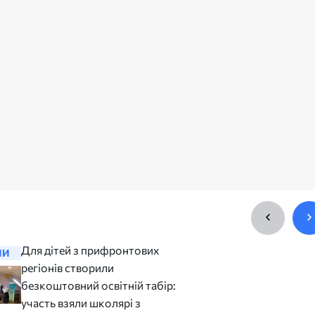
Для дітей з прифронтових
168 сіме
НИ
НОВИНИ
регіонів створили
отримали
безкоштовний освітній табір:
розвитку
участь взяли школярі з
Юлія 