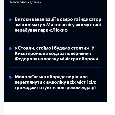
Аліса Мелікадамян
Витоки каналізації в озеро та індикатор
змін клімату у Миколаєві: у якому стані
перебуває парк «Ліски»
«Стояли, стоїмо і будемо стояти». У
Києві пройшла хода за повернення
Федорова на посаду міністра оборони
Миколаївська облрада вирішила
переглянути символіку всіх міст і сіл:
громадам готують нові рекомендації