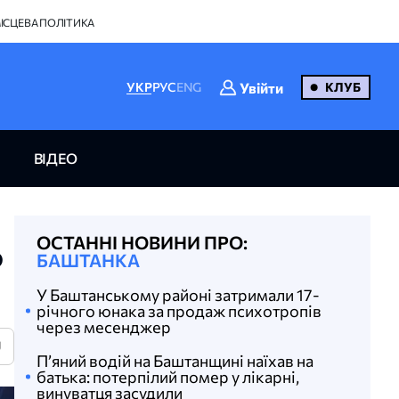
ІСЦЕВА ПОЛІТИКА
Увійти
УКР
РУС
ENG
КЛУБ
ВІДЕО
ОСТАННІ НОВИНИ ПРО:
ю
БАШТАНКА
У Баштанському районі затримали 17-
річного юнака за продаж психотропів
через месенджер
U
П’яний водій на Баштанщині наїхав на
батька: потерпілий помер у лікарні,
винуватця засудили