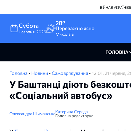
ВІЙНА В УКРАЇНІ
В
28°
Субота
Переважно ясно
1
серпня
,
2026
Миколаїв
ГОЛОВНА
Головна
•
Новини
•
Самоврядування
•
12:01, 21 червня, 
У Баштанці діють безкош
«Соціальний автобус»
Катерина Середа
Олександра Шиманська
Головна редакторка