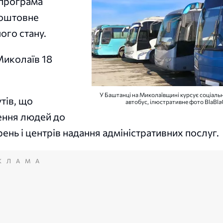
 програма
коштовне
ого стану.
Миколаїв 18
У Баштанці на Миколаївщині курсує соціаль
тів, що
автобус, ілюстративне фото BlaBla
зення людей до
ень і центрів надання адміністративних послуг.
КЛАМА