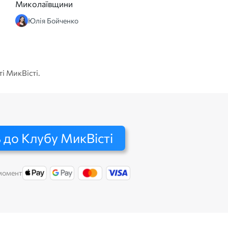
Миколаївщини
Юлія Бойченко
ті МикВісті.
 до Клубу МикВісті
 момент