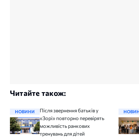
Читайте також:
Після звернення батьків у
НОВИНИ
НОВИ
«Зорі» повторно перевірять
можливість ранкових
тренувань для дітей