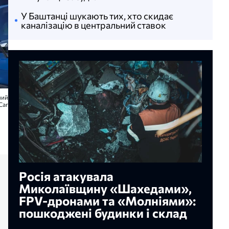
У Баштанці шукають тих, хто скидає
каналізацію в центральний ставок
ний
Car
Росія атакувала
Миколаївщину «Шахедами»,
FPV-дронами та «Молніями»:
пошкоджені будинки і склад