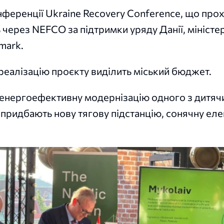
нференції Ukraine Recovery Conference, що прох
через NEFCO за підтримки уряду Данії, міністе
mark.
 реалізацію проєкту виділить міський бюджет.
енергоефективну модернізацію одного з дитячи
придбають нову тягову підстанцію, сонячну ел