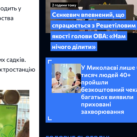
2 години тому
одить у
Сєнкевич впевнений, що
рства
спрацюється з Решетіловим
якості голови ОВА: «Нам
нічого ділити»
х садків.
У Миколаєві лише 
ектростанцію
тисяч людей 40+
пройшли
безкоштовний чека
багатьох виявили
приховані
захворювання