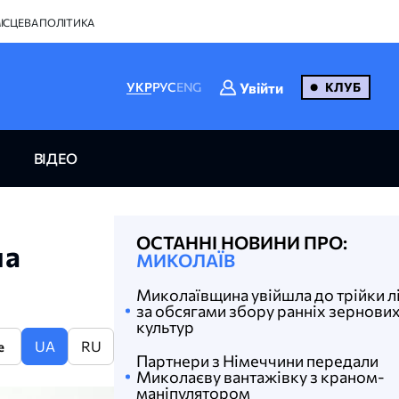
ІСЦЕВА ПОЛІТИКА
Увійти
УКР
РУС
ENG
КЛУБ
ВІДЕО
ОСТАННІ НОВИНИ ПРО:
на
МИКОЛАЇВ
Миколаївщина увійшла до трійки л
за обсягами збору ранніх зернови
культур
UA
RU
e
Партнери з Німеччини передали
Миколаєву вантажівку з краном-
маніпулятором