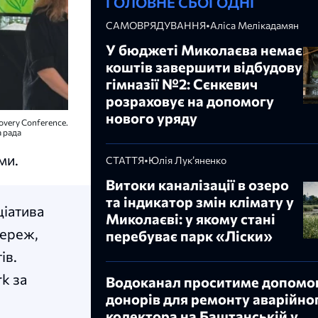
ГОЛОВНЕ СЬОГОДНІ
САМОВРЯДУВАННЯ
•
Аліса Мелікадамян
У бюджеті Миколаєва немає
коштів завершити відбудову
гімназії №2: Сєнкевич
розраховує на допомогу
нового уряду
very Conference.
а рада
ми.
СТАТТЯ
•
Юлія Лук’яненко
Витоки каналізації в озеро
та індикатор змін клімату у
ціатива
Миколаєві: у якому стані
мереж,
перебуває парк «Ліски»
ів.
k за
Водоканал проситиме допомо
донорів для ремонту аварійно
колектора на Баштанській у