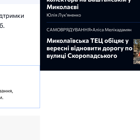
Миколаєві
ідтримки
Юлія Лук’яненко
б.
САМОВРЯДУВАННЯ
•
Аліса Мелікадамян
Миколаївська ТЕЦ обіцяє у
вересні відновити дорогу по
вулиці Скоропадського
вання,
и.