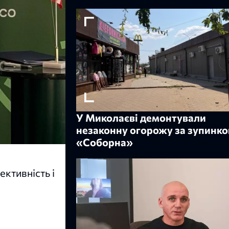
У Миколаєві демонтували
незаконну огорожу за зупинк
«Соборна»
ективність і