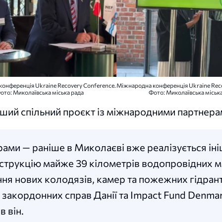
онференція Ukraine Recovery Conference.
Міжнародна конференція Ukraine Reco
ото: Миколаївська міська рада
Фото: Миколаївська міськ
рший спільний проєкт із міжнародними партнера
рами — раніше в Миколаєві вже реалізується іні
нструкцію майже 39 кілометрів водопровідних 
ня нових колодязів, камер та пожежних гідрант
 закордонних справ Данії та Impact Fund Denmar
 він.