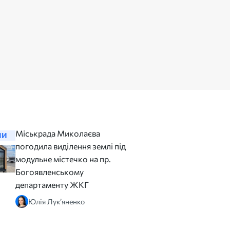
Міськрада Миколаєва
Сєнкевич
НИ
НОВИНИ
погодила виділення землі під
відзвіту
модульне містечко на пр.
Миколаєв
Богоявленському
бюджет
департаменту ЖКГ
Аліна 
Юлія Лук’яненко