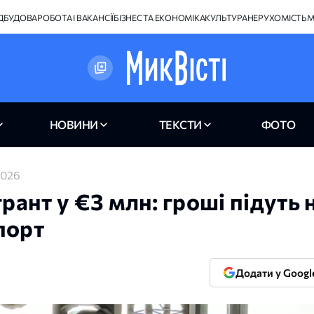
ІДБУДОВА
РОБОТА І ВАКАНСІЇ
БІЗНЕС ТА ЕКОНОМІКА
КУЛЬТУРА
НЕРУХОМІСТЬ
М
НОВИНИ
ТЕКСТИ
ФОТО
2026
рант у €3 млн: гроші підуть 
порт
Додати у Googl