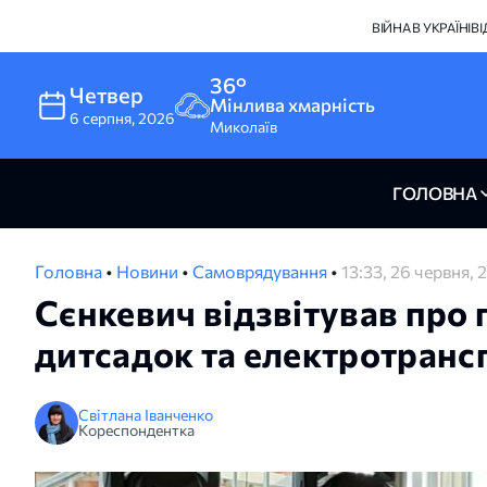
ВІЙНА В УКРАЇНІ
В
36°
Четвер
Мінлива хмарність
6
серпня
,
2026
Миколаїв
ГОЛОВНА
Головна
•
Новини
•
Самоврядування
•
13:33, 26 червня, 
Сєнкевич відзвітував про г
дитсадок та електротранс
Світлана Іванченко
Кореспондентка