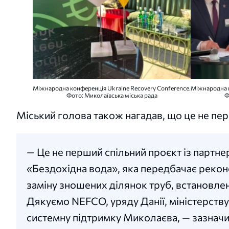
Міжнародна конференція Ukraine Recovery Conference.
Міжнародна к
Фото: Миколаївська міська рада
Ф
Міський голова також нагадав, що це не пе
— Це не перший спільний проєкт із партне
«Бездохідна вода», яка передбачає реко
заміну зношених ділянок труб, встановлен
Дякуємо NEFCO, уряду Данії, міністерству
системну підтримку Миколаєва, — зазначив