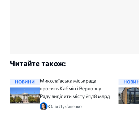
Читайте також:
Миколаївська міськрада
НОВИНИ
НОВИ
просить Кабмін і Верховну
Раду виділити місту ₴1,18 млрд
Юлія Лук’яненко