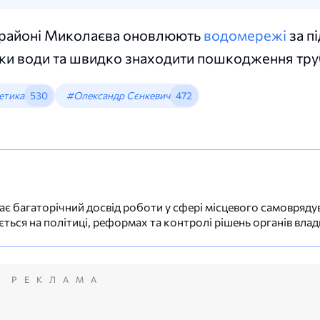
 районі Миколаєва оновлюють
водомережі
за п
оки води та швидко знаходити пошкодження тру
етика
530
#Олександр Сєнкевич
472
ає багаторічний досвід роботи у сфері місцевого самовряду
ується на політиці, реформах та контролі рішень органів влад
РЕКЛАМА