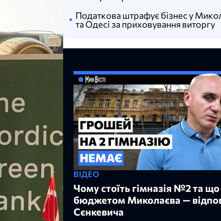
Податкова штрафує бізнес у Мико
та Одесі за приховування виторгу
ВІДЕО
Чому стоїть гімназія №2 та що
бюджетом Миколаєва — відпов
Сєнкевича