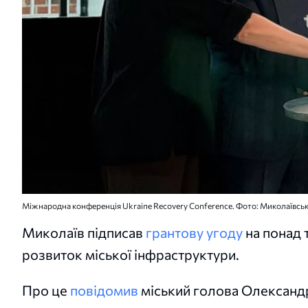
Міжнародна конференція Ukraine Recovery Conference. Фото: Миколаївськ
Миколаїв підписав
грантову угоду
на понад т
розвиток міської інфраструктури.
Про це
повідомив
міський голова Олександ