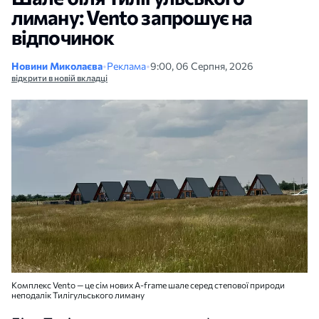
лиману: Vento запрошує на
відпочинок
Новини Миколаєва
•
Реклама
•
9:00, 06 Серпня, 2026
відкрити в новій вкладці
Комплекс Vento — це сім нових A-frame шале серед степової природи
неподалік Тилігульського лиману