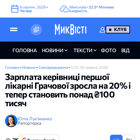
6
серпня
,
2026
•
Миколаїв •
32.5°
Мінлива
Четвер
хмарність
КЛУБ
ГОЛОВНА
НОВИНИ
ТЕКСТИ
ФОТО
ВІДЕО
Головна
•
Новини
•
Самоврядування
•
11:21, 30 червня, 2026
Зарплата керівниці першої
лікарні Грачової зросла на 20% і
тепер становить понад ₴100
тисяч
Юлія Лук’яненко
Репортерка
2K
UA
RU