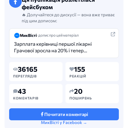
фейсбуком
🔥 Долучайтеся до дискусії — вона вже триває
під цим дописом:
МикВісті
· допис про цей матеріал
Зарплата керівниці першої лікарні
Грачової зросла на 20% і тепер
становить понад ₴100 тисяч. У 2025 році
зарплата головної лікарки міської
36165
155
лікарні №1…
ПЕРЕГЛЯДІВ
РЕАКЦІЙ
43
20
КОМЕНТАРІВ
ПОШИРЕНЬ
Почитати коментарі
МикВісті у Facebook →