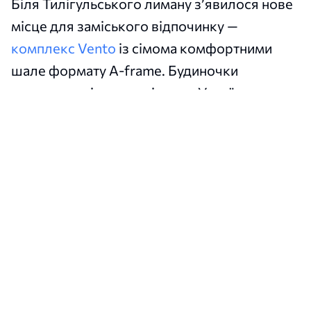
Біля Тилігульського лиману з’явилося нове
місце для заміського відпочинку —
комплекс Vento
із сімома комфортними
шале формату A-frame. Будиночки
розташовані неподалік села Українка, на
початку коси.
Сюди можна приїхати на вихідні, відпочити
від міського шуму та провести кілька днів
серед степової природи біля води.
Водночас гостям не доведеться
відмовлятися від звичного комфорту:
кожне шале має кухню, ванну кімнату,
двоспальне ліжко та розкладний диван.