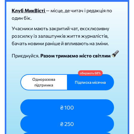
Клуб МикВісті
— місце, де читач і редакція по
один бік.
Учасники мають закритий чат, ексклюзивну
розсилку із залаштунків життя журналістів,
бачать новини раніше й впливають на зміни.
Приєднуйся.
Разом тримаємо місто світлим
Одноразова
Підписка місячна
підтримка
₴ 100
₴ 250