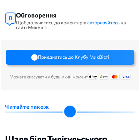
Обговорення
0
Щоб долучитись до коментарів
авторизуйтесь
на
сайті МикВісті.
Приєднатись до Клубу МикВісті
Можете скасувати у будь-який момент
Читайте також
Шале біля Тилігульського