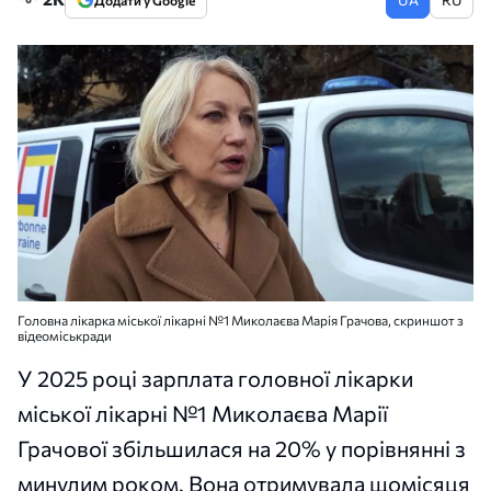
Додати у Google
Головна лікарка міської лікарні №1 Миколаєва Марія Грачова, скриншот з
відеоміськради
У 2025 році зарплата головної лікарки
міської лікарні №1 Миколаєва Марії
Грачової збільшилася на 20% у порівнянні з
минулим роком. Вона отримувала щомісяця