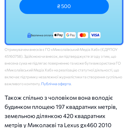
₴ 500
Безпечна оплата
Отримувачем внесків є ГО «Миколаївський Медіа Хаб» (ЄДРПОУ
45160758). Здійснюючи внесок, ви підтверджуєте згоду з тим, що
внесена сума не підлягає поверненню та може бути використана ГО
«Миколаївський Медіа Хаб» на реалізацію статутної діяльності, що
включає підтримку незалежної журналістики та створення суспільно
важливого контенту.
Публічна оферта
.
Також спільно з чоловіком вона володіє
будинком площею 197 квадратних метрів,
земельною ділянкою 420 квадратних
метрів у Миколаєві та Lexus gx460 2010