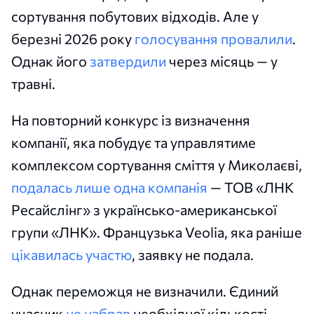
сортування побутових відходів. Але у
березні 2026 року
голосування провалили
.
Однак його
затвердили
через місяць — у
травні.
На повторний конкурс із визначення
компанії, яка побудує та управлятиме
комплексом сортування сміття у Миколаєві,
подалась лише одна компанія
— ТОВ «ЛНК
Ресайслінг» з українсько-американської
групи «ЛНК». Французька Veolia, яка раніше
цікавилась участю
, заявку не подала.
Однак переможця не визначили. Єдиний
учасник
не набрав
необхідної кількості