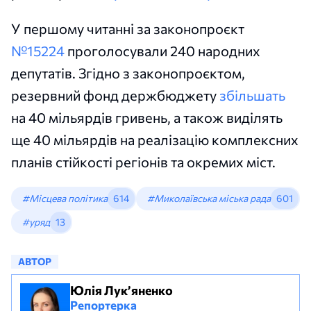
У першому читанні за законопроєкт
№15224
проголосували 240 народних
депутатів. Згідно з законопроєктом,
резервний фонд держбюджету
збільшать
на 40 мільярдів гривень, а також виділять
ще 40 мільярдів на реалізацію комплексних
планів стійкості регіонів та окремих міст.
#Місцева політика
614
#Миколаївська міська рада
601
#уряд
13
АВТОР
Юлія Лук’яненко
Репортерка