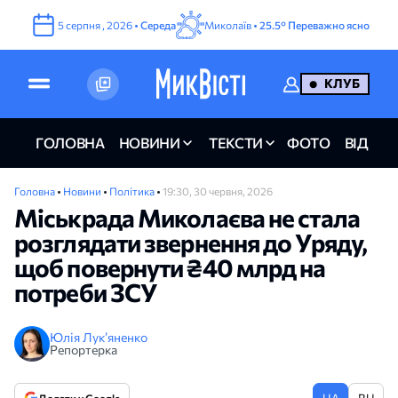
5
серпня
,
2026
•
Середа
Миколаїв •
25.5°
Переважно ясно
КЛУБ
ГОЛОВНА
НОВИНИ
ТЕКСТИ
ФОТО
ВІДЕО
Головна
•
Новини
•
Політика
•
19:30, 30 червня, 2026
Міськрада Миколаєва не стала
розглядати звернення до Уряду,
щоб повернути ₴40 млрд на
потреби ЗСУ
Юлія Лук’яненко
Репортерка
UA
RU