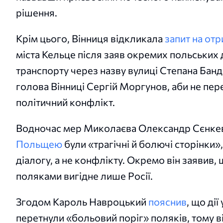
рішення.
Крім цього, Вінниця відкликала
запит на отр
міста Кельце після заяв окремих польських д
транспорту через назву вулиці Степана Банд
голова Вінниці Сергій Моргунов, аби не пе
політичний конфлікт.
Водночас мер Миколаєва Олександр Сєнкев
Польщею
були «трагічні й болючі сторінки
діалогу, а не конфлікту. Окремо він заявив,
поляками вигідне лише Росії.
Згодом Кароль Навроцький
пояснив
, що ді
перетнули «больовий поріг» поляків, тому в