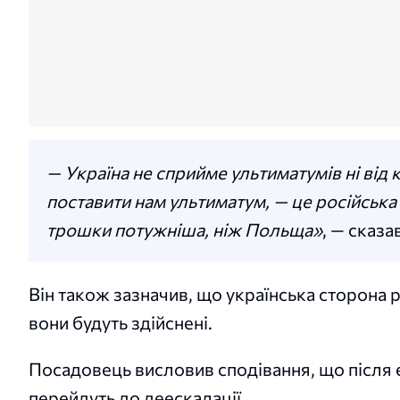
— Україна не сприйме ультиматумів ні від к
поставити нам ультиматум, — це російська
трошки потужніша, ніж Польща»
, — сказа
Він також зазначив, що українська сторона р
вони будуть здійснені.
Посадовець висловив сподівання, що після
перейдуть до деескалації.