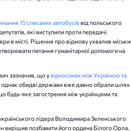
имання 15 списаних автобусів
від польського
епутатів, які виступили проти передачі
ери в місті. Рішення про відмову ухвалив міськи
ретворювати питання гуманітарної допомоги на
ич зазначив, що у
відносинах між Україною та
», однак обидві держави вже давно обрали шлях
 що будь-яке загострення між українцями та
ї українського лідера Володимира Зеленського
ін вирішив позбавити його ордена Білого Орла.