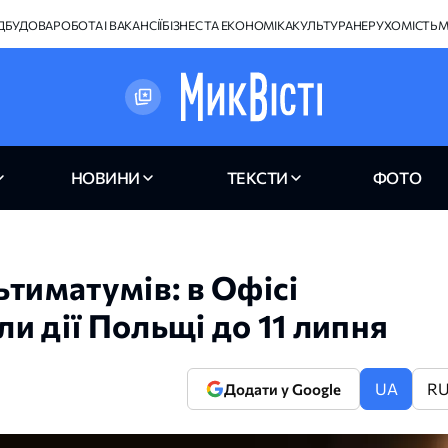
ІДБУДОВА
РОБОТА І ВАКАНСІЇ
БІЗНЕС ТА ЕКОНОМІКА
КУЛЬТУРА
НЕРУХОМІСТЬ
М
НОВИНИ
ТЕКСТИ
ФОТО
тиматумів: в Офісі
и дії Польщі до 11 липня
UA
R
Додати у Google