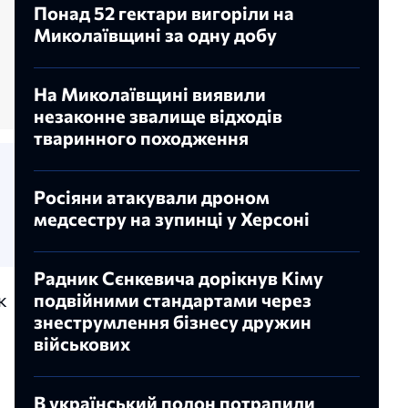
Понад 52 гектари вигоріли на
Миколаївщині за одну добу
На Миколаївщині виявили
незаконне звалище відходів
тваринного походження
Росіяни атакували дроном
медсестру на зупинці у Херсоні
Радник Сєнкевича дорікнув Кіму
к
подвійними стандартами через
знеструмлення бізнесу дружин
військових
В український полон потрапили