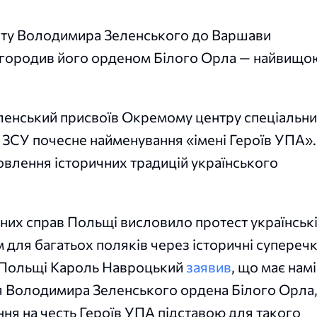
ізиту Володимира Зеленського до Варшави
агородив його орденом Білого Орла — найвищо
ленський присвоїв Окремому центру спеціальн
 ЗСУ почесне найменування «імені Героїв УПА».
овлення історичних традицій українського
них справ Польщі висловило протест українськ
 для багатьох поляків через історичні супереч
т Польщі Кароль Навроцький
заявив
, що має нам
ня Володимира Зеленського ордена Білого Орла
я на честь Героїв УПА підставою для такого