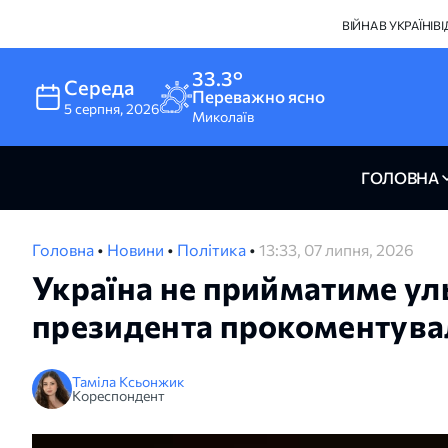
ВІЙНА В УКРАЇНІ
В
33.3°
Середа
Переважно ясно
5
серпня
,
2026
Миколаїв
ГОЛОВНА
Головна
•
Новини
•
Політика
•
13:33, 07 липня, 2026
Україна не прийматиме уль
президента прокоментувал
Таміла Ксьонжик
Кореспондент