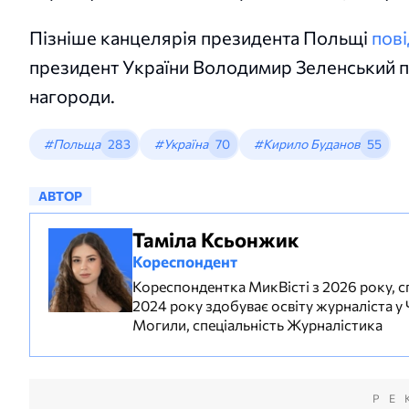
Пізніше канцелярія президента Польщі
пов
президент України Володимир Зеленський по
нагороди.
#Польща
283
#Україна
70
#Кирило Буданов
55
АВТОР
Таміла Ксьонжик
Кореспондент
Кореспондентка МикВісті з 2026 року, сп
2024 року здобуває освіту журналіста у
Могили, спеціальність Журналістика
РЕ