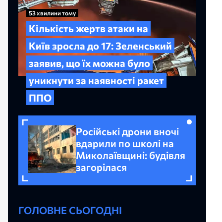
53 хвилини тому
Кількість жертв атаки на
Київ зросла до 17: Зеленський
заявив, що їх можна було
уникнути за наявності ракет
ППО
Російські дрони вночі
вдарили по школі на
Миколаївщині: будівля
загорілася
ГОЛОВНЕ СЬОГОДНІ