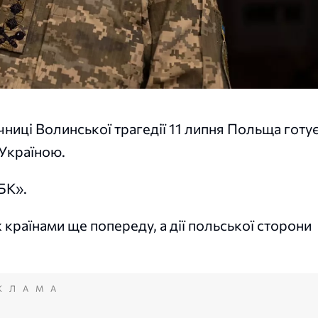
чниці Волинської трагедії 11 липня Польща готу
 Україною.
БК».
 країнами ще попереду, а дії польської сторони
КЛАМА