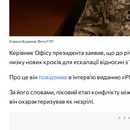
Кирило Буданов. Фото ГУР
Керівник Офісу президента заявив, що до рі
низку нових кроків для ескалації відносин з
Про це він
повідомив
в інтерв'ю виданню «Р
За його словами, піковий етап конфлікту між
він охарактеризував як незрілі.
РЕ