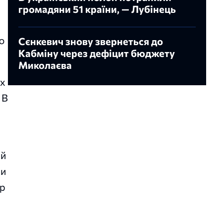
громадяни 51 країни, — Лубінець
ю
Сєнкевич знову звернеться до
Кабміну через дефіцит бюджету
Миколаєва
их
 В
ій
ки
ір
,