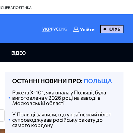
ІСЦЕВА ПОЛІТИКА
Увійти
УКР
РУС
ENG
КЛУБ
ВІДЕО
ОСТАННІ НОВИНИ ПРО:
ПОЛЬЩА
Ракета Х-101, яка впала у Польщі, була
виготовлена у 2026 році на заводі в
Московській області
У Польщі заявили, що український пілот
U
супроводжував російську ракету до
самого кордону