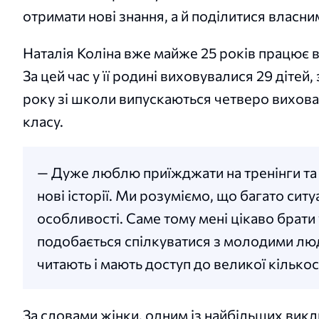
отримати нові знання, а й поділитися власни
Наталія Коліна вже майже 25 років працює 
За цей час у її родині виховувалися 29 дітей
року зі школи випускаються четверо вихован
класу.
— Дуже люблю приїжджати на тренінги та с
нові історії. Ми розуміємо, що багато ситу
особливості. Саме тому мені цікаво брати 
подобається спілкуватися з молодими люд
читають і мають доступ до великої кількос
За словами жінки, одним із найбільших виклик