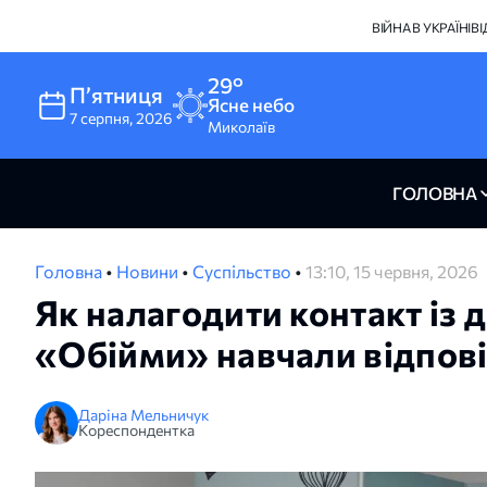
ВІЙНА В УКРАЇНІ
В
29°
Пʼятниця
Ясне небо
7
серпня
,
2026
Миколаїв
ГОЛОВНА
Головна
•
Новини
•
Суспільство
•
13:10, 15 червня, 2026
Як налагодити контакт із 
«Обійми» навчали відпові
Даріна Мельничук
Кореспондентка