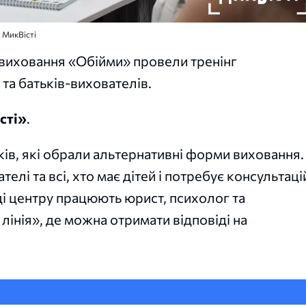
: МикВісті
 виховання «Обійми» провели тренінг
та батьків-вихователів.
сті»
.
ів, які обрали альтернативні форми виховання.
лі та всі, хто має дітей і потребує консультаці
ді центру працюють юрист, психолог та
 лінія», де можна отримати відповіді на