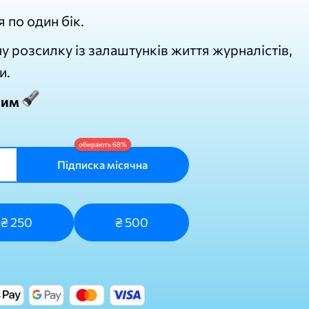
я по один бік.
у розсилку із залаштунків життя журналістів,
и.
лим
Підписка місячна
₴ 250
₴ 500