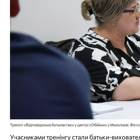
Тренінг «Відповідальне батьківство» у центрі «Обійми» у Миколаєві. Фото
Учасниками тренінгу стали батьки-виховател