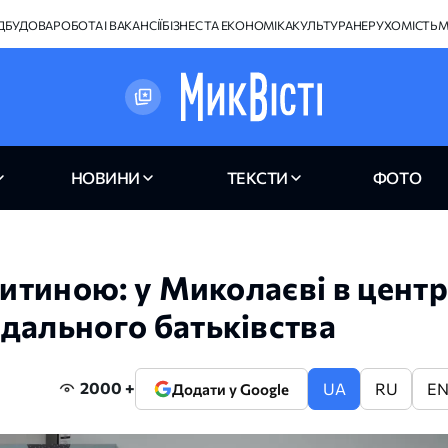
ІДБУДОВА
РОБОТА І ВАКАНСІЇ
БІЗНЕС ТА ЕКОНОМІКА
КУЛЬТУРА
НЕРУХОМІСТЬ
М
НОВИНИ
ТЕКСТИ
ФОТО
дитиною: у Миколаєві в центр
дального батьківства
2000 +
UA
RU
E
Додати у Google