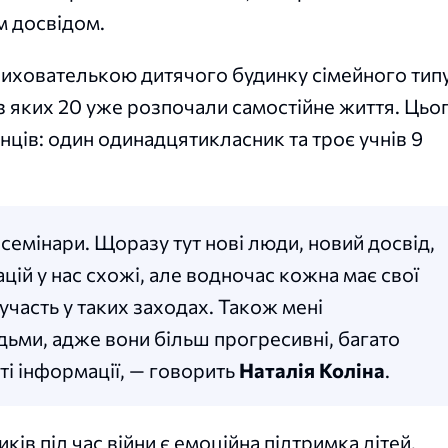
м досвідом.
вихователькою дитячого будинку сімейного типу
, з яких 20 уже розпочали самостійне життя. Цьо
ців: один одинадцятикласник та троє учнів 9
емінари. Щоразу тут нові люди, новий досвід,
ацій у нас схожі, але водночас кожна має свої
участь у таких заходах. Також мені
ьми, адже вони більш прогресивні, багато
ті інформації, — говорить
Наталія Коліна
.
ів під час війни є емоційна підтримка дітей.