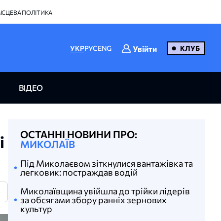
ІСЦЕВА ПОЛІТИКА
Увійти
УКР
РУС
ENG
КЛУБ
ВІДЕО
ОСТАННІ НОВИНИ ПРО:
і
МИКОЛАЇВ
Під Миколаєвом зіткнулися вантажівка та
легковик: постраждав водій
Миколаївщина увійшла до трійки лідерів
N
за обсягами збору ранніх зернових
культур