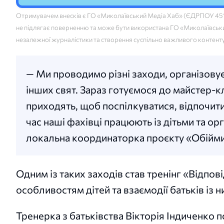
Отримувачем внесків є ГО «Миколаївський Медіа Хаб» (ЄДРПОУ 45160
не підлягає поверненню та може бути використана ГО «Миколаївський
незалежної журналістики та створення суспільно важливого контент
— Ми проводимо різні заходи, організовує
інших свят. Зараз готуємося до майстер-к
приходять, щоб поспілкуватися, відпочит
час наші фахівці працюють із дітьми та ор
локальна координаторка проєкту «Обійми
Одним із таких заходів став тренінг «Відпо
особливостям дітей та взаємодії батьків із н
Тренерка з батьківства Вікторія Індиченко 