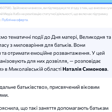
758). Здійснюючи внесок, ви підтверджуєте згоду з тим, що внесена сум
 Медіа Хаб» на реалізацію статутної діяльності, що включає підтримку
у.
Публічна оферта
.
мо тематичні події до Дня матері, Великодня та
ласу з миловаріння для батьків. Вони
и та отримати емоційне розвантаження. У цей
ганізовують для них дозвілля, — розповідає
» в Миколаївській області
Наталія Симонова
.
відальне батьківство», присвячений віковим
ими.
пояснила, що такі заняття допомагають батькам