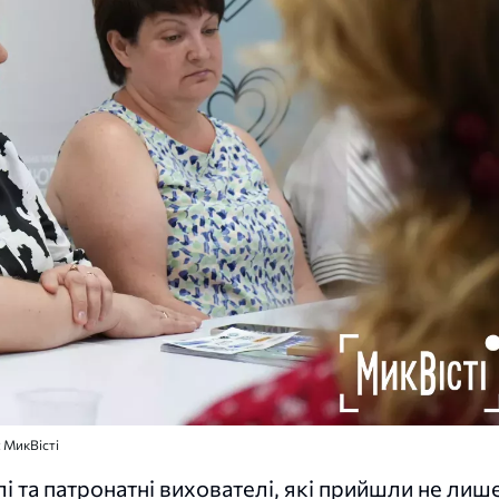
: МикВісті
і та патронатні вихователі, які прийшли не лиш