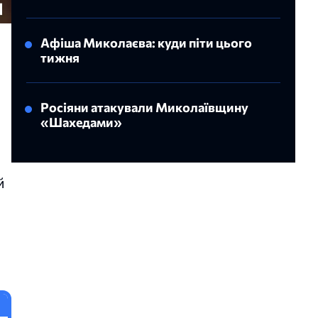
Афіша Миколаєва: куди піти цього
тижня
Росіяни атакували Миколаївщину
«Шахедами»
й