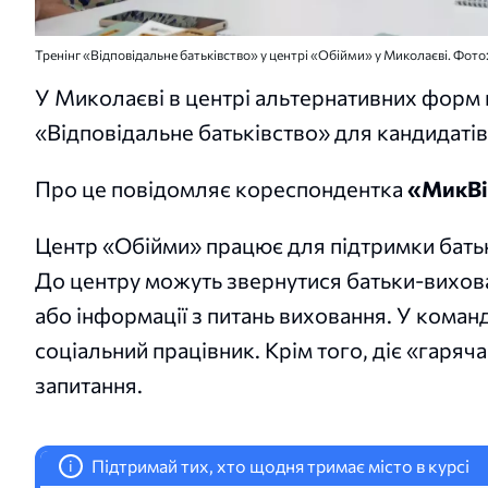
Тренінг «Відповідальне батьківство» у центрі «Обійми» у Миколаєві. Фото
У Миколаєві в центрі альтернативних форм
«Відповідальне батьківство» для кандидатів 
Про це повідомляє кореспондентка
«МикВі
Центр «Обійми» працює для підтримки батьк
До центру можуть звернутися батьки-виховате
або інформації з питань виховання. У коман
соціальний працівник. Крім того, діє «гаряча
запитання.
Підтримай тих, хто щодня тримає місто в курсі
i